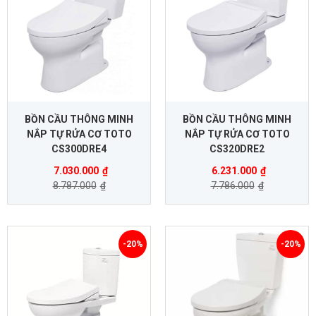
BỒN CẦU THÔNG MINH
BỒN CẦU THÔNG MINH
NẮP TỰ RỬA CƠ TOTO
NẮP TỰ RỬA CƠ TOTO
CS300DRE4
CS320DRE2
7.030.000
₫
6.231.000
₫
8.787.000
₫
7.786.000
₫
-20%
-20%