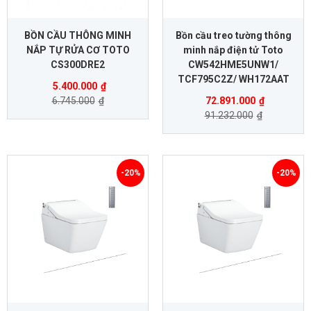
BỒN CẦU THÔNG MINH
Bồn cầu treo tường thông
NẮP TỰ RỬA CƠ TOTO
minh nắp điện tử Toto
CS300DRE2
CW542HME5UNW1/
TCF795C2Z/ WH172AAT
5.400.000
₫
6.745.000
₫
72.891.000
₫
91.232.000
₫
-20%
-20%