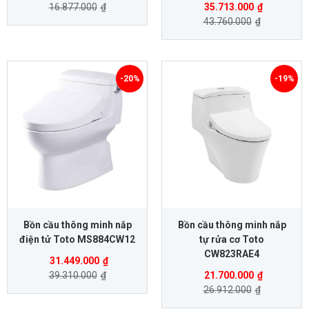
16.877.000
₫
35.713.000
₫
43.760.000
₫
-20%
-19%
Bồn cầu thông minh nắp
Bồn cầu thông minh nắp
điện tử Toto MS884CW12
tự rửa cơ Toto
CW823RAE4
31.449.000
₫
39.310.000
₫
21.700.000
₫
26.912.000
₫