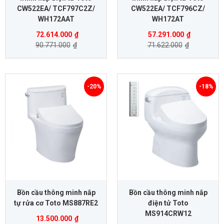
CW522EA/ TCF797C2Z/
CW522EA/ TCF796CZ/
WH172AAT
WH172AT
72.614.000
₫
57.291.000
₫
90.771.000
₫
71.622.000
₫
-20%
-18%
Bồn cầu thông minh nắp
Bồn cầu thông minh nắp
tự rửa cơ Toto MS887RE2
điện tử Toto
MS914CRW12
13.500.000
₫