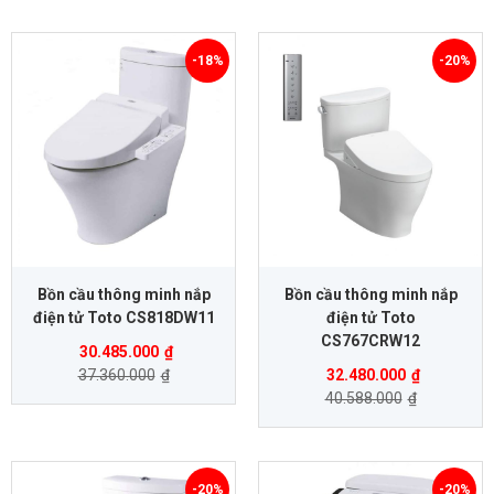
-18%
-20%
Bồn cầu thông minh nắp
Bồn cầu thông minh nắp
điện tử Toto CS818DW11
điện tử Toto
CS767CRW12
30.485.000
₫
37.360.000
₫
32.480.000
₫
40.588.000
₫
-20%
-20%