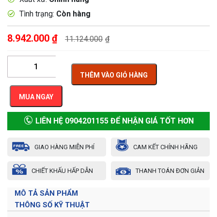
Tình trạng:
Còn hàng
8.942.000
₫
11.124.000
₫
THÊM VÀO GIỎ HÀNG
MUA NGAY
LIÊN HỆ 0904201155 ĐỂ NHẬN GIÁ TỐT HƠN
GIAO HÀNG MIỄN PHÍ
CAM KẾT CHÍNH HÃNG
CHIẾT KHẤU HẤP DẪN
THANH TOÁN ĐƠN GIẢN
MÔ TẢ SẢN PHẨM
THÔNG SỐ KỸ THUẬT