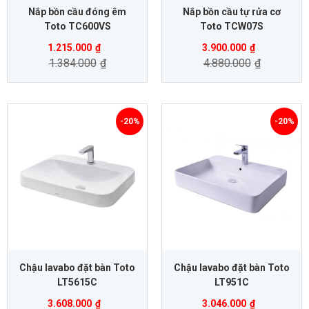
Nắp bồn cầu đóng êm
Nắp bồn cầu tự rửa cơ
Toto TC600VS
Toto TCW07S
1.215.000
₫
3.900.000
₫
1.384.000
₫
4.880.000
₫
-20%
-20%
Chậu lavabo đặt bàn Toto
Chậu lavabo đặt bàn Toto
LT5615C
LT951C
3.608.000
₫
3.046.000
₫