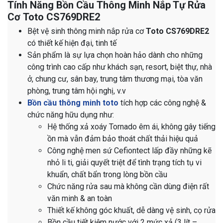
Tính Năng Bồn Cầu Thông Minh Nắp Tự Rửa
Cơ Toto CS769DRE2
Bệt vệ sinh thông minh nắp rửa cơ
Toto CS769DRE2
có thiết kế hiện đại, tinh tế
Sản phẩm là sự lựa chọn hoàn hảo dành cho những
công trình cao cấp như khách sạn, resort, biệt thự, nhà
ở, chung cư, sân bay, trung tâm thương mại, tòa văn
phòng, trung tâm hội nghị, v.v
Bồn cầu thông minh toto
tích hợp các công nghệ &
chức năng hữu dụng như:
Hệ thống xả xoáy Tornado êm ái, không gây tiếng
ồn mà vẫn đảm bảo thoát chất thải hiệu quả
Công nghệ men sứ Cefiontect lấp đầy những kẽ
nhỏ li ti, giải quyết triệt để tình trạng tích tụ vi
khuẩn, chất bẩn trong lòng bồn cầu
Chức năng rửa sau mà không cần dùng điện rất
văn minh & an toàn
Thiết kế không góc khuất, dễ dàng vệ sinh, cọ rửa
Bồn cầu tiết kiệm nước với 2 mức xả (3 lít –