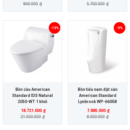
800.000
₫
5.700.000
₫
-13%
-5%
Bồn cầu American
Bồn tiểu nam đặt sàn
Standard IDS Natural
American Standard
2050-WT 1 khối
Lynbrook WP-6605B
18.721.000
₫
7.885.000
₫
21.500.000
₫
8.300.000
₫