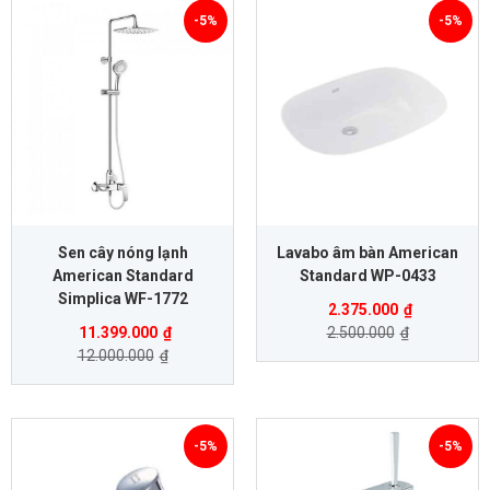
-5%
-5%
Sen cây nóng lạnh
Lavabo âm bàn American
American Standard
Standard WP-0433
Simplica WF-1772
2.375.000
₫
11.399.000
₫
2.500.000
₫
12.000.000
₫
-5%
-5%