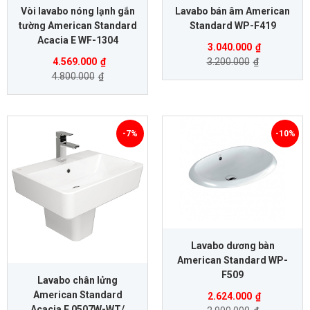
Vòi lavabo nóng lạnh gắn
Lavabo bán âm American
tường American Standard
Standard WP-F419
Acacia E WF-1304
3.040.000
₫
4.569.000
₫
3.200.000
₫
4.800.000
₫
-7%
-10%
Lavabo dương bàn
American Standard WP-
F509
Lavabo chân lửng
American Standard
2.624.000
₫
Acacia E 0507W-WT/