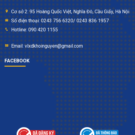
và thành lập nhà máy đầu tiên ở Philippines
Cơ sở 2: 95 Hoàng Quốc Việt, Nghĩa Đô, Cầu Giấy, Hà Nội
1968
: Bước đột phá lớn trong công nghệ sản xuất van
gốm giúp tránh rò gỉ nước.
Số điện thoại: 0243 756 6320/ 0243 836 1957
1971
: Doanh số đạt 1,4 tỉ đô với 70,000 nhân viên
Hotline: 090 420 1155
1979
: Thương hiệu đã có mặt ở trên 20 quốc gia, trở
thành thương hiệu lớn nhất toàn cầu
Email: vlxdkhoinguyen@gmail.com
1985
: Mở nhà máy đầu tiên ở Trung Quốc
2013
: American Standard gia nhập tập đoàn Lixil –
FACEBOOK
Tập đoàn hàng đầu thế giới về thiết bị vệ sinh
Những sản phẩm American Standard chính
Sản phẩm của hãng American Standard cực kì đa dạng, với
thiết kế lấy con người làm trọng tâm và luôn cải tiến chức
năng, có thể kể đến như:
bồn cầu
,
bồn tắm
,
vòi lavabo
,
chậu
lavabo
,
sen cây
,
vòi sen tắm
,
bồn tiểu nam
,
máy
sấy tay
…khách hàng có thể thoải mái chọn cho mình những
món đồ ưng ý cho phòng tắm của gia đình.
Ứng dụng công nghệ hiện đại trong
sản phẩm