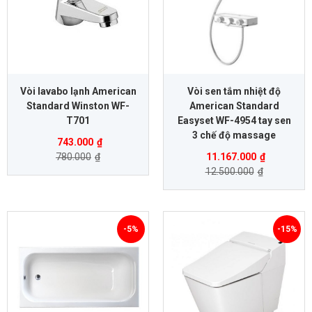
Vòi lavabo lạnh American
Vòi sen tắm nhiệt độ
Standard Winston WF-
American Standard
T701
Easyset WF-4954 tay sen
3 chế độ massage
743.000
₫
780.000
₫
11.167.000
₫
12.500.000
₫
-5%
-15%