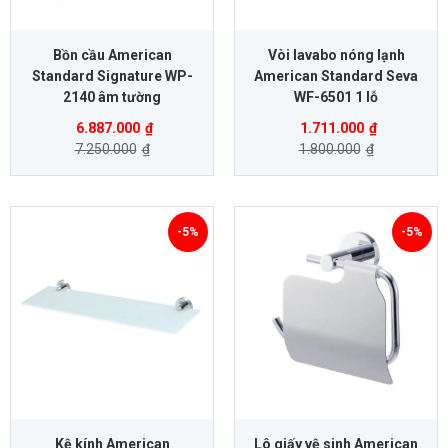
Bồn cầu American
Vòi lavabo nóng lạnh
Standard Signature WP-
American Standard Seva
2140 âm tường
WF-6501 1 lỗ
6.887.000
₫
1.711.000
₫
7.250.000
₫
1.800.000
₫
-5%
-5%
Kệ kính American
Lô giấy vệ sinh American