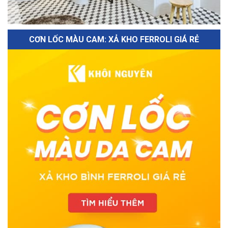
CƠN LỐC MÀU CAM: XẢ KHO FERROLI GIÁ RẺ