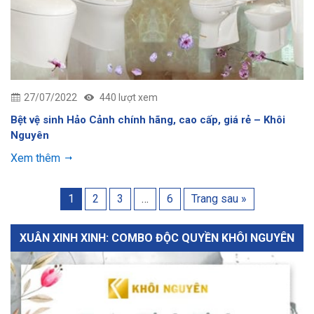
27/07/2022
440 lượt xem
Bệt vệ sinh Hảo Cảnh chính hãng, cao cấp, giá rẻ – Khôi
Nguyên
Xem thêm
1
2
3
…
6
Trang sau »
XUÂN XINH XINH: COMBO ĐỘC QUYỀN KHÔI NGUYÊN