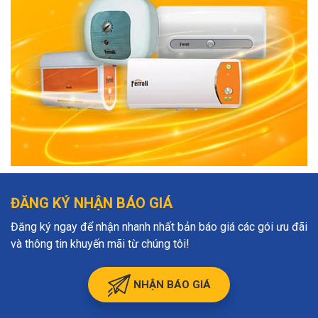
ĐĂNG KÝ NHẬN BÁO GIÁ
Đăng ký ngay để nhận nhanh nhất bản báo giá các gói ưu đãi
và thông tin khuyến mãi từ chúng tôi!
NHẬN BÁO GIÁ