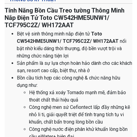
Tính Năng Bồn Cầu Treo tường Thông Minh
Nắp Điện Tử Toto CW542HME5UNW1/
TCF795C2Z/ WH172AAT
Bệt vệ sinh thông minh nắp điện tử
Toto
CW542HME5UNW1/ TCF795C2Z/ WH172AAT
nổi
bật nhờ kiểu dáng thời thượng, độ bền vượt trội và
những chức năng tiện lợi
Sản phẩm là sự lựa chọn hoàn hảo dành cho các khách
sạn, resort cao cấp, biệt thự, nhà ở
Bồn cầu tích hợp các công nghệ & chức năng hữu
dụng như:
Hệ thống xả xoáy Tornado mạnh mẽ, đảm bảo
thoát chất thải hiệu quả
Công nghệ men sứ Cefiontect lấp đầy những kẽ
nhỏ li ti, giải quyết triệt để tình trạng tích tụ vi
khuẩn, chất bẩn trong lòng bồn cầu
Công nghệ nước điện phân khử khuẩn lòng bồn
cầu eWater+ hiện đại