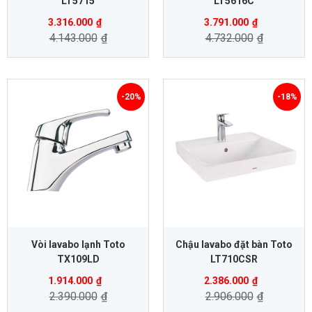
LT5715
LT5616C
3.316.000
₫
3.791.000
₫
4.143.000
₫
4.732.000
₫
-20%
-18%
Vòi lavabo lạnh Toto
Chậu lavabo đặt bàn Toto
TX109LD
LT710CSR
1.914.000
₫
2.386.000
₫
2.390.000
₫
2.906.000
₫