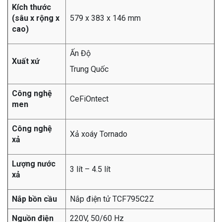
Kích thước
(sâu x rộng x
579 x 383 x 146 mm
cao)
Ấn Độ
Xuất xứ
Trung Quốc
Công nghệ
CeFiOntect
men
Công nghệ
Xả xoáy Tornado
xả
Lượng nước
3 lít – 4.5 lít
xả
Nắp bồn cầu
Nắp điện tử TCF795C2Z
Nguồn điện
220V, 50/60 Hz