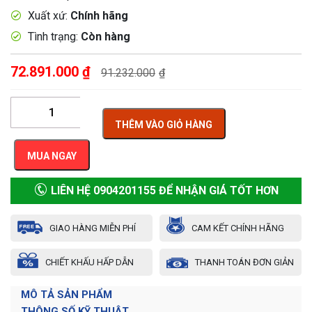
Xuất xứ:
Chính hãng
Tình trạng:
Còn hàng
72.891.000
₫
91.232.000
₫
THÊM VÀO GIỎ HÀNG
MUA NGAY
LIÊN HỆ 0904201155 ĐỂ NHẬN GIÁ TỐT HƠN
GIAO HÀNG MIỄN PHÍ
CAM KẾT CHÍNH HÃNG
CHIẾT KHẤU HẤP DẪN
THANH TOÁN ĐƠN GIẢN
MÔ TẢ SẢN PHẨM
THÔNG SỐ KỸ THUẬT