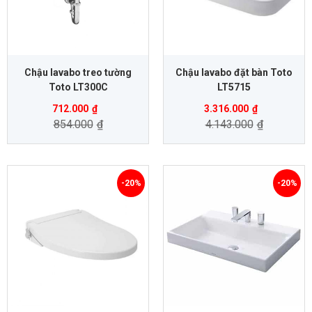
Chậu lavabo treo tường
Chậu lavabo đặt bàn Toto
Toto LT300C
LT5715
712.000
₫
3.316.000
₫
854.000
₫
4.143.000
₫
-20%
-20%