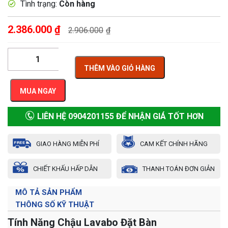
Tình trạng:
Còn hàng
2.386.000
₫
2.906.000
₫
THÊM VÀO GIỎ HÀNG
MUA NGAY
LIÊN HỆ 0904201155 ĐỂ NHẬN GIÁ TỐT HƠN
GIAO HÀNG MIỄN PHÍ
CAM KẾT CHÍNH HÃNG
CHIẾT KHẤU HẤP DẪN
THANH TOÁN ĐƠN GIẢN
MÔ TẢ SẢN PHẨM
THÔNG SỐ KỸ THUẬT
Tính Năng Chậu Lavabo Đặt Bàn