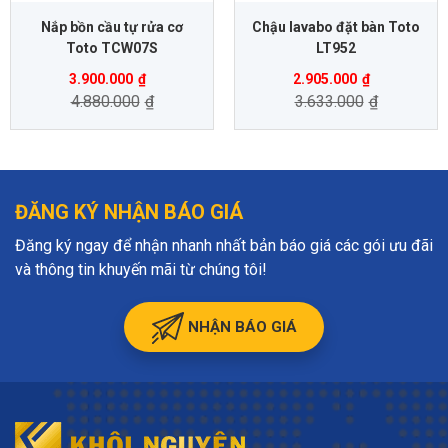
Nắp bồn cầu tự rửa cơ
Chậu lavabo đặt bàn Toto
Toto TCW07S
LT952
3.900.000
₫
2.905.000
₫
4.880.000
₫
3.633.000
₫
ĐĂNG KÝ NHẬN BÁO GIÁ
Đăng ký ngay để nhận nhanh nhất bản báo giá các gói ưu đãi
và thông tin khuyến mãi từ chúng tôi!
NHẬN BÁO GIÁ