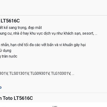
o LT5616C
ết kế sang trọng, đẹp mắt
ung cư, nhà ở hay khu vực dịch vụ như khách sạn, sesort, …
ẵn, hạn chế tối đa các vết bẩn và vi khuẩn gây hại
sử dụng
g tràn nước
04301V, TLS01301V, TLG09301V, TLG10301V, …
o
n Toto LT5616C