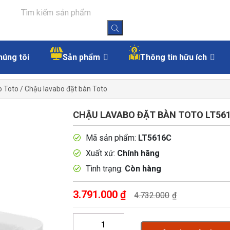
húng tôi
Sản phẩm
Thông tin hữu ích
o Toto
/
Chậu lavabo đặt bàn Toto
CHẬU LAVABO ĐẶT BÀN TOTO LT56
Mã sản phẩm:
LT5616C
Xuất xứ:
Chính hãng
Tình trạng:
Còn hàng
3.791.000
₫
4.732.000
₫