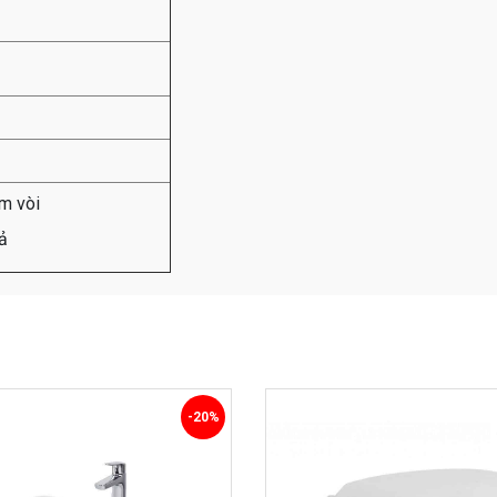
m vòi
ả
-20%