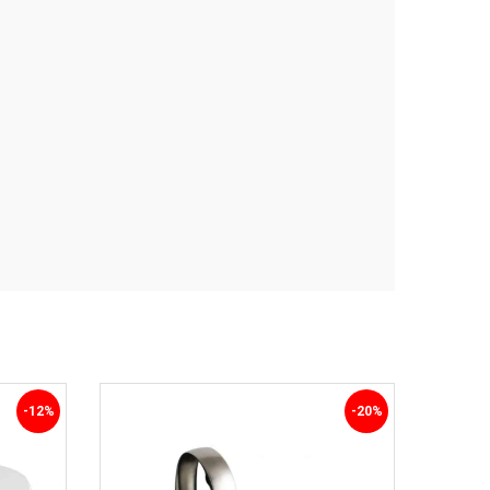
-12%
-20%