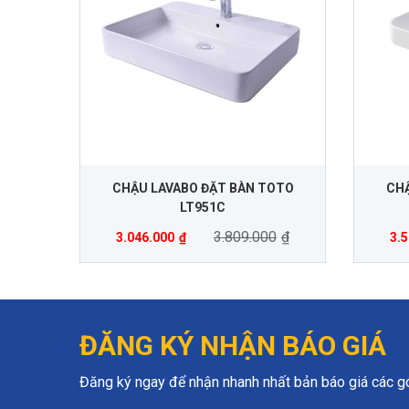
CHẬU LAVABO ĐẶT BÀN TOTO
CHẬ
LT951C
3.809.000
₫
3.046.000
₫
3.
ĐĂNG KÝ NHẬN BÁO GIÁ
Đăng ký ngay để nhận nhanh nhất bản báo giá các gói