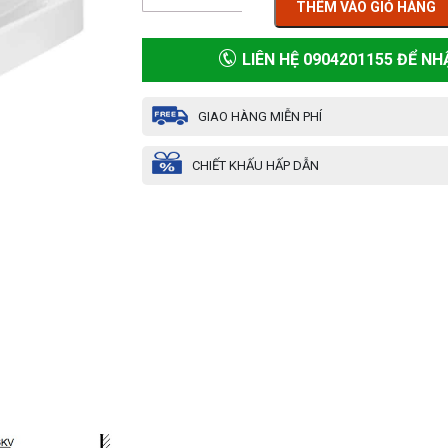
THÊM VÀO GIỎ HÀNG
LIÊN HỆ 0904201155 ĐỂ NH
GIAO HÀNG MIỄN PHÍ
CHIẾT KHẤU HẤP DẪN