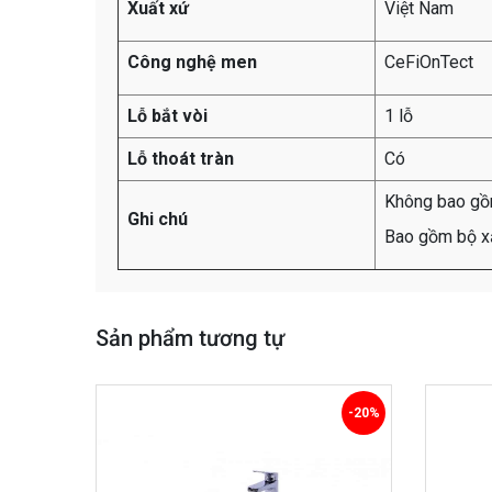
Xuất xứ
Việt Nam
Công nghệ men
CeFiOnTect
Lỗ bắt vòi
1 lỗ
Lỗ thoát tràn
Có
Không bao gồ
Ghi chú
Bao gồm bộ x
Sản phẩm tương tự
-20%