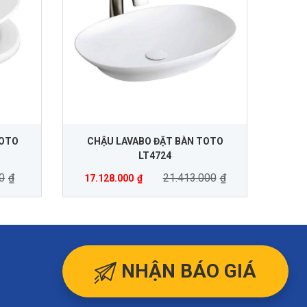
TOTO
CHẬU LAVABO ĐẶT BÀN TOTO
LT4724
0
₫
21.413.000
₫
17.128.000
₫
NHẬN BÁO GIÁ