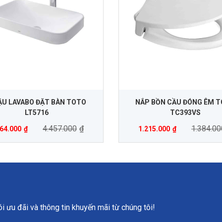
U LAVABO ĐẶT BÀN TOTO
NẮP BỒN CẦU ĐÓNG ÊM 
LT5716
TC393VS
4.457.000
₫
1.384.00
564.000
₫
1.215.000
₫
 ưu đãi và thông tin khuyến mãi từ chúng tôi!