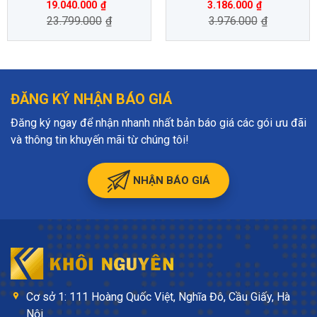
19.040.000
₫
3.186.000
₫
23.799.000
₫
3.976.000
₫
ĐĂNG KÝ NHẬN BÁO GIÁ
Đăng ký ngay để nhận nhanh nhất bản báo giá các gói ưu đãi
và thông tin khuyến mãi từ chúng tôi!
NHẬN BÁO GIÁ
Cơ sở 1: 111 Hoàng Quốc Việt, Nghĩa Đô, Cầu Giấy, Hà
Nội