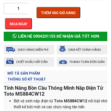
THÊM VÀO GIỎ HÀNG
MUA NGAY
LIÊN HỆ 0904201155 ĐỂ NHẬN GIÁ TỐT HƠN
GIAO HÀNG MIỄN PHÍ
CAM KẾT CHÍNH HÃNG
CHIẾT KHẤU HẤP DẪN
THANH TOÁN ĐƠN GIẢN
MÔ TẢ SẢN PHẨM
THÔNG SỐ KỸ THUẬT
Tính Năng Bồn Cầu Thông Minh Nắp Điện Tử
Toto MS884CW12
Bệt vệ sinh nắp điện tử
Toto MS884CW12
nổi bật nhờ
thiết kế bắt mắt và các chức năng tân tiến