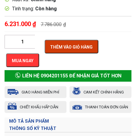
Tình trạng:
Còn hàng
6.231.000
₫
7.786.000
₫
THÊM VÀO GIỎ HÀNG
MUA NGAY
LIÊN HỆ 0904201155 ĐỂ NHẬN GIÁ TỐT HƠN
GIAO HÀNG MIỄN PHÍ
CAM KẾT CHÍNH HÃNG
CHIẾT KHẤU HẤP DẪN
THANH TOÁN ĐƠN GIẢN
MÔ TẢ SẢN PHẨM
THÔNG SỐ KỸ THUẬT