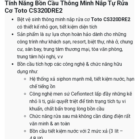
Tính Năng Bồn Cầu Thông Minh Nắp Tự Rửa
Cơ Toto CS320DRE2
Bệt vệ sinh thông minh nắp rửa cơ
Toto CS320DRE2
có thiết kế nhỏ gọn, tiết kiệm diện tích
Sản phẩm là sự lựa chọn hoàn hảo dành cho những
công trình như khách sạn, resort, biệt thự, nhà ở, chung
cư, sân bay, trung tâm thương mại, tòa văn phòng,
trung tâm hội nghị, v.v
Bồn cầu tích hợp các công nghệ & chức năng hữu
dụng như:
Hệ thống xả siphon mạnh mẽ, tiết kiệm nước, hạn
chế tiếng ồn
Công nghệ men sứ Cefiontect lấp đầy những kẽ
nhỏ li ti, giải quyết triệt để tình trạng tích tụ vi
khuẩn, chất bẩn trong lòng bồn cầu
Chức năng rửa sau mà không cần dùng điện rất
văn minh & an toàn
Bồn cầu tiết kiệm nước với 2 mức xả (3 lít –
4.8 lít)