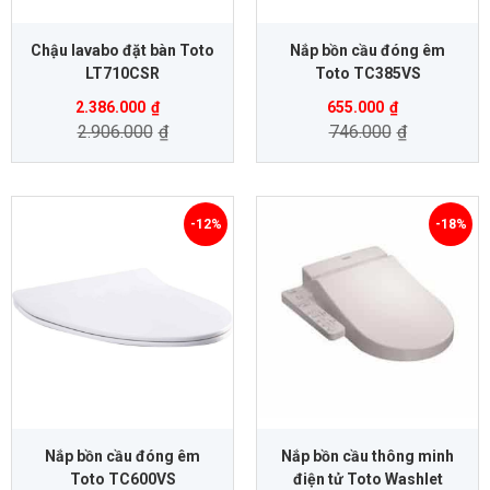
Chậu lavabo đặt bàn Toto
Nắp bồn cầu đóng êm
LT710CSR
Toto TC385VS
2.386.000
₫
655.000
₫
2.906.000
₫
746.000
₫
-12%
-18%
Nắp bồn cầu đóng êm
Nắp bồn cầu thông minh
Toto TC600VS
điện tử Toto Washlet