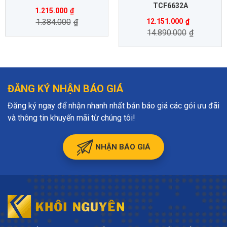
TCF6632A
1.215.000
₫
1.384.000
₫
12.151.000
₫
14.890.000
₫
ĐĂNG KÝ NHẬN BÁO GIÁ
Đăng ký ngay để nhận nhanh nhất bản báo giá các gói ưu đãi
và thông tin khuyến mãi từ chúng tôi!
NHẬN BÁO GIÁ