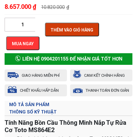
8.657.000
₫
10.820.000
₫
THÊM VÀO GIỎ HÀNG
MUA NGAY
LIÊN HỆ 0904201155 ĐỂ NHẬN GIÁ TỐT HƠN
GIAO HÀNG MIỄN PHÍ
CAM KẾT CHÍNH HÃNG
CHIẾT KHẤU HẤP DẪN
THANH TOÁN ĐƠN GIẢN
MÔ TẢ SẢN PHẨM
THÔNG SỐ KỸ THUẬT
Tính Năng Bồn Cầu Thông Minh Nắp Tự Rửa
Cơ Toto MS864E2