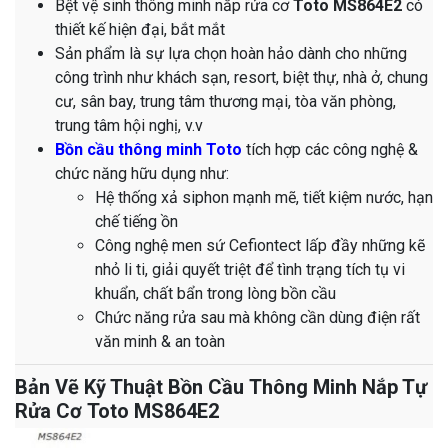
Bệt vệ sinh thông minh nắp rửa cơ
Toto MS864E2
có
thiết kế hiện đại, bắt mắt
Sản phẩm là sự lựa chọn hoàn hảo dành cho những
công trình như khách sạn, resort, biệt thự, nhà ở, chung
cư, sân bay, trung tâm thương mại, tòa văn phòng,
trung tâm hội nghị, v.v
Bồn cầu thông minh Toto
tích hợp các công nghệ &
chức năng hữu dụng như:
Hệ thống xả siphon mạnh mẽ, tiết kiệm nước, hạn
chế tiếng ồn
Công nghệ men sứ Cefiontect lấp đầy những kẽ
nhỏ li ti, giải quyết triệt để tình trạng tích tụ vi
khuẩn, chất bẩn trong lòng bồn cầu
Chức năng rửa sau mà không cần dùng điện rất
văn minh & an toàn
Bản Vẽ Kỹ Thuật Bồn Cầu Thông Minh Nắp Tự
Rửa Cơ Toto MS864E2