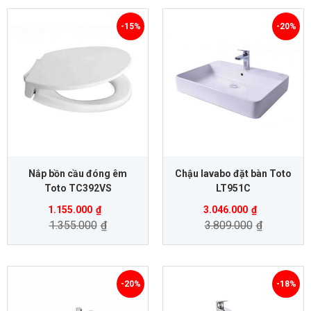
-15%
-20%
Nắp bồn cầu đóng êm
Chậu lavabo đặt bàn Toto
Toto TC392VS
LT951C
1.155.000
₫
3.046.000
₫
1.355.000
₫
3.809.000
₫
-20%
-18%