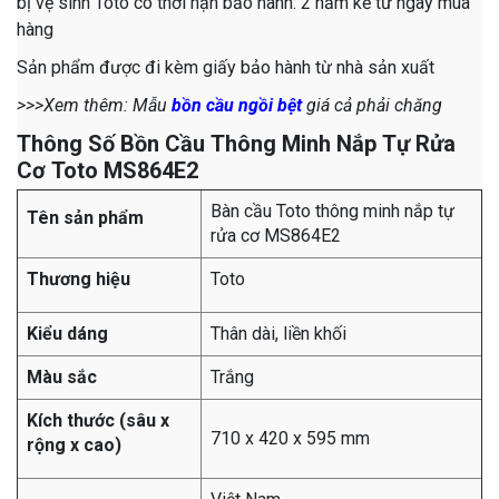
bị vệ sinh Toto
có thời hạn bảo hành: 2 năm kể từ ngày mua
hàng
Sản phẩm được đi kèm giấy bảo hành từ nhà sản xuất
>>>Xem thêm: Mẫu
bồn cầu ngồi bệt
giá cả phải chăng
Thông Số Bồn Cầu Thông Minh Nắp Tự Rửa
Cơ Toto MS864E2
Bàn cầu Toto thông minh nắp tự
Tên sản phẩm
rửa cơ MS864E2
Thương hiệu
Toto
Kiểu dáng
Thân dài, liền khối
Màu sắc
Trắng
Kích thước (sâu x
710 x 420 x 595 mm
rộng x cao)