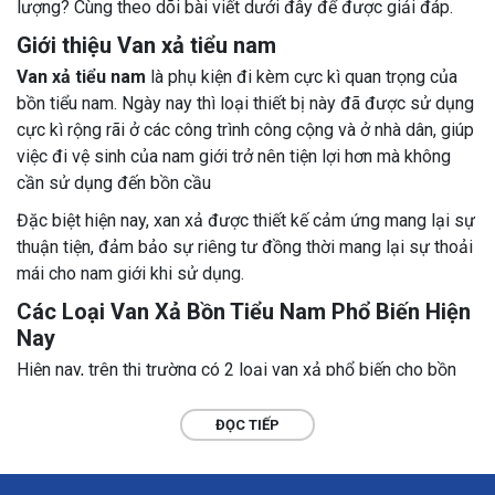
lượng? Cùng theo dõi bài viết dưới đây để được giải đáp.
Giới thiệu Van xả tiểu nam
Van xả tiểu nam
là phụ kiện đi kèm cực kì quan trọng của
bồn tiểu nam. Ngày nay thì loại thiết bị này đã được sử dụng
cực kì rộng rãi ở các công trình công cộng và ở nhà dân, giúp
việc đi vệ sinh của nam giới trở nên tiện lợi hơn mà không
cần sử dụng đến bồn cầu
Đặc biệt hiện nay, xan xả được thiết kế cảm ứng mang lại sự
thuận tiện, đảm bảo sự riêng tư đồng thời mang lại sự thoải
mái cho nam giới khi sử dụng.
Các Loại Van Xả Bồn Tiểu Nam Phổ Biến Hiện
Nay
Hiện nay, trên thị trường có 2 loại van xả phổ biến cho bồn
tiểu nam là van xả cảm ứng và van xả nhấn. Cụ thể như sau:
ĐỌC TIẾP
1. Van xả tiểu nam cảm ứng
Đây là loại van xả thông minh được thiết kế với cảm ứng
hồng ngoại cho phép nam giới không cần sử dụng tay để