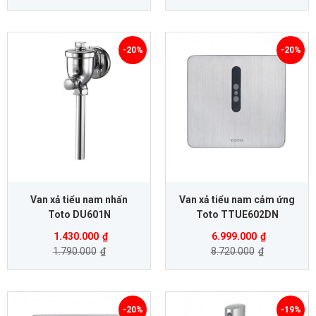
-20%
-20%
Van xả tiểu nam nhấn
Van xả tiểu nam cảm ứng
Toto DU601N
Toto TTUE602DN
1.430.000
₫
6.999.000
₫
1.790.000
₫
8.720.000
₫
-20%
-19%