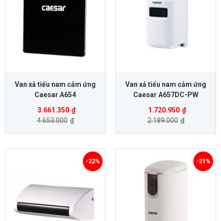
Van xả tiểu nam cảm ứng
Van xả tiểu nam cảm ứng
Caesar A654
Caesar A657DC-PW
3.661.350
₫
1.720.950
₫
4.653.000
₫
2.189.000
₫
-22%
-21%