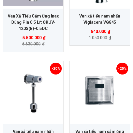
Van Xả Tiểu Cảm Ứng Inax
Van xả tiểu nam nhấn
Dùng Pin 0.5 Lít OKUV-
Viglacera VG845
120S(B)-0.5DC
840.000
₫
5.500.000
₫
1.050.000
₫
6.630.000
₫
-20%
-20%
Van xả tiểu nam nhấn
Van xả tiểu nam cảm ứng