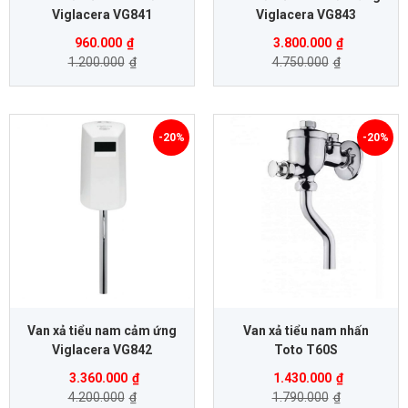
Viglacera VG841
Viglacera VG843
960.000
₫
3.800.000
₫
1.200.000
₫
4.750.000
₫
-20%
-20%
Van xả tiểu nam cảm ứng
Van xả tiểu nam nhấn
Viglacera VG842
Toto T60S
3.360.000
₫
1.430.000
₫
4.200.000
₫
1.790.000
₫