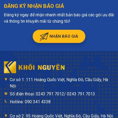
nhấn xả. Sau khi đi vệ sinh, nước sẽ tự động xả sạch theo
ĐĂNG KÝ NHẬN BÁO GIÁ
cơ chế được cài đặt sẵn.
Đăng ký ngay để nhận nhanh nhất bản báo giá các gói ưu đãi
Chu trình hoạt động của van xả bồn tiểu nam cảm ứng bắt
và thông tin khuyến mãi từ chúng tôi!
đầu bằng việc xả tráng một lượng nước nhỏ khi thiết bị cảm
ứng phát hiện sự có mặt của người sử dụng. Thiết lập này
NHẬN BÁO GIÁ
giúp làm ướt bồn tiểu, từ đó khiến nước tiểu không bám lên
bề mặt thiết bị. Sau khi người dùng sử dụng xong và đi ra
khỏi vùng cảm ứng, hệ thống sẽ tự động xả nước thêm một
lần nữa. Từ đó giúp bồn tiểu hoàn toàn sạch sẽ.
Cơ sở 1: 111 Hoàng Quốc Việt, Nghĩa Đô, Cầu Giấy, Hà
Nội
Số điện thoại: 0243 791 7012/ 0243 791 7013
Hotline: 090 341 4338
Cơ sở 2: 95 Hoàng Quốc Việt, Nghĩa Đô, Cầu Giấy, Hà Nội