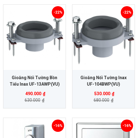
-22%
-22%
Gioăng Nối Tường Bồn
Gioăng Nối Tường Inax
Tiểu Inax UF-13AWP(VU)
UF-104BWP(VU)
490.000
₫
530.000
₫
630.000
₫
680.000
₫
-16%
-16%