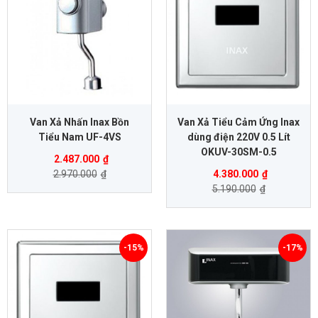
Van Xả Nhấn Inax Bồn
Van Xả Tiểu Cảm Ứng Inax
Tiểu Nam UF-4VS
dùng điện 220V 0.5 Lít
OKUV-30SM-0.5
2.487.000
₫
2.970.000
₫
4.380.000
₫
5.190.000
₫
-15%
-17%