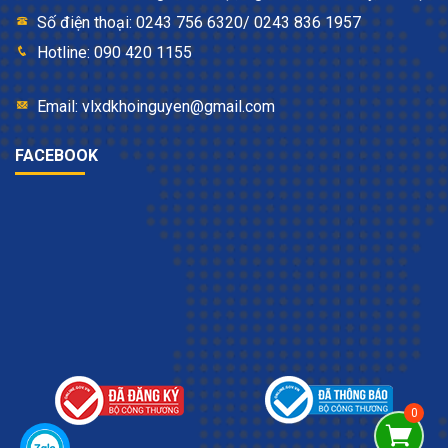
Số điện thoại: 0243 756 6320/ 0243 836 1957
Hotline: 090 420 1155
Email: vlxdkhoinguyen@gmail.com
FACEBOOK
Van xả tiểu nam cảm ứng
2.
Van xả tiểu nam nhấn
Đây là kiểu van cơ truyền thống được sử dụng từ khi sản
phẩm bồn tiểu nam ra đời. Ưu điểm của loại van xả này là tiết
kiệm chi phí lắp đặt. Trong trường hợp khi thay thế hay sửa
chữa cũng không mất quá nhiều kinh phí. Tuy nhiên, loại van
nhấn tay này có một số nhược điểm sau:
Phải dùng tay ấn nút nếu muốn xả nước.