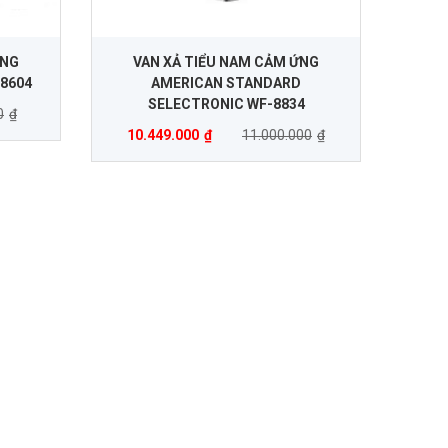
ỨNG
VAN XẢ TIỂU NAM CẢM ỨNG
8604
AMERICAN STANDARD
SELECTRONIC WF-8834
0
₫
10.449.000
₫
11.000.000
₫