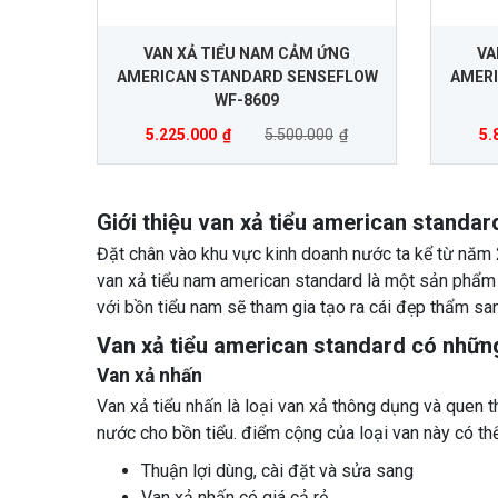
VAN XẢ TIỂU NAM CẢM ỨNG
VA
AMERICAN STANDARD SENSEFLOW
AMER
WF-8609
5.225.000
₫
5.500.000
₫
5.
Giới thiệu van xả tiểu american standar
Đặt chân vào khu vực kinh doanh nước ta kể từ năm 
van xả tiểu nam american standard là một sản phẩ
với bồn tiểu nam sẽ tham gia tạo ra cái đẹp thẩm sa
Van xả tiểu american standard có những
Van xả nhấn
Van xả tiểu nhấn là loại van xả thông dụng và quen 
nước cho bồn tiểu. điểm cộng của loại van này có thể 
Thuận lợi dùng, cài đặt và sửa sang
Van xả nhấn có giá cả rẻ