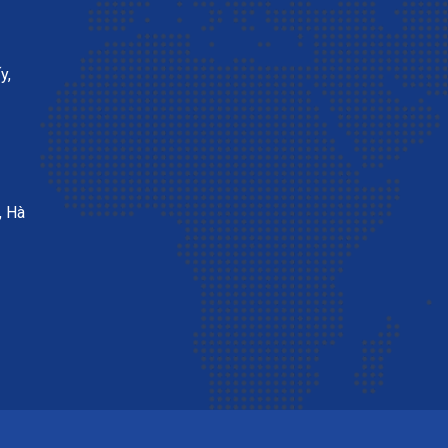
y,
, Hà