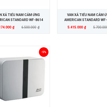
N XẢ TIỂU NAM CẢM ỨNG
VAN XẢ TIỂU NAM CẢM 
RICAN STANDARD WF-8614
AMERICAN STANDARD WF-
174.000
₫
6.500.000
₫
5.415.000
₫
5.700.00
-5%