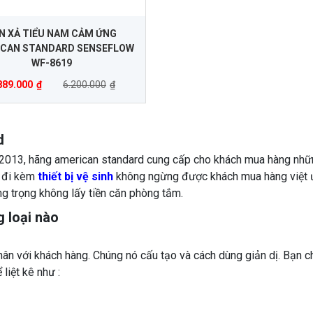
N XẢ TIỂU NAM CẢM ỨNG
ICAN STANDARD SENSEFLOW
WF-8619
889.000
₫
6.200.000
₫
d
2013, hãng american standard cung cấp cho khách mua hàng những
m đi kèm
thiết bị vệ sinh
không ngừng được khách mua hàng việt ưa 
ng trọng không lấy tiền căn phòng tắm.
 loại nào
thân với khách hàng. Chúng nó cấu tạo và cách dùng giản dị. Bạn c
liệt kê như :