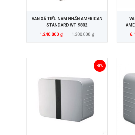
VAN XẢ TIỂU NAM NHẤN AMERICAN
VA
STANDARD WF-9802
AME
1.240.000
₫
1.300.000
₫
6.
-5%