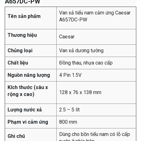
A657DC-PW
Van xả tiểu nam cảm ứng Caesar
Tên sản phẩm
A657DC-PW
Thương hiệu
Caesar
Chủng loại
Van xả dương tường
Chất liệu
Đồng thau, nhựa cao cấp
Nguồn năng lượng
4 Pin 1.5V
Kích thước (sâu x
128 x 76 x 138 mm
rộng x cao)
Lượng nước xả
2.5 – 5 lít
Phạm vi cảm ứng
800 mm
Dùng cho bồn tiểu nam có lỗ cấp
Ghi chú