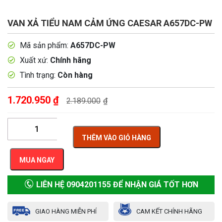
VAN XẢ TIỂU NAM CẢM ỨNG CAESAR A657DC-PW
Mã sản phẩm:
A657DC-PW
Xuất xứ:
Chính hãng
Tình trạng:
Còn hàng
1.720.950
₫
2.189.000
₫
THÊM VÀO GIỎ HÀNG
MUA NGAY
LIÊN HỆ 0904201155 ĐỂ NHẬN GIÁ TỐT HƠN
GIAO HÀNG MIỄN PHÍ
CAM KẾT CHÍNH HÃNG