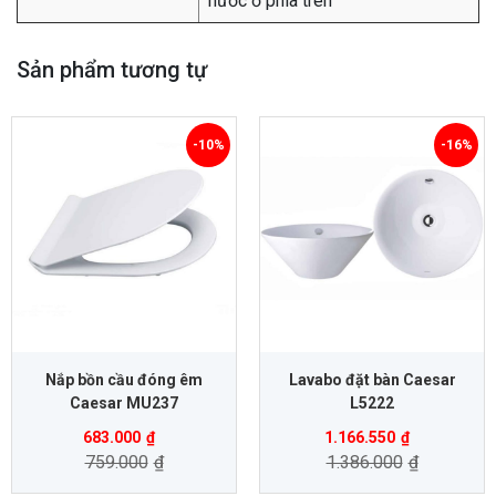
nước ở phía trên
Sản phẩm tương tự
-10%
-16%
Nắp bồn cầu đóng êm
Lavabo đặt bàn Caesar
Caesar MU237
L5222
683.000
₫
1.166.550
₫
759.000
₫
1.386.000
₫