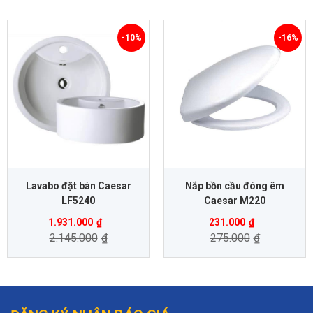
-10%
-16%
Lavabo đặt bàn Caesar
Nắp bồn cầu đóng êm
LF5240
Caesar M220
1.931.000
₫
231.000
₫
2.145.000
₫
275.000
₫