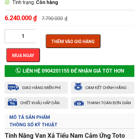
Tình trạng:
Còn hàng
6.240.000
₫
7.790.000
₫
THÊM VÀO GIỎ HÀNG
MUA NGAY
LIÊN HỆ 0904201155 ĐỂ NHẬN GIÁ TỐT HƠN
GIAO HÀNG MIỄN PHÍ
CAM KẾT CHÍNH HÃNG
CHIẾT KHẤU HẤP DẪN
THANH TOÁN ĐƠN GIẢN
MÔ TẢ SẢN PHẨM
THÔNG SỐ KỸ THUẬT
Tính Năng Van Xả Tiểu Nam Cảm Ứng Toto