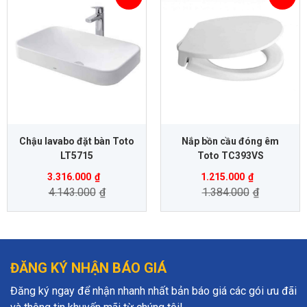
Chậu lavabo đặt bàn Toto
Nắp bồn cầu đóng êm
LT5715
Toto TC393VS
3.316.000
₫
1.215.000
₫
4.143.000
₫
1.384.000
₫
ĐĂNG KÝ NHẬN BÁO GIÁ
Đăng ký ngay để nhận nhanh nhất bản báo giá các gói ưu đãi