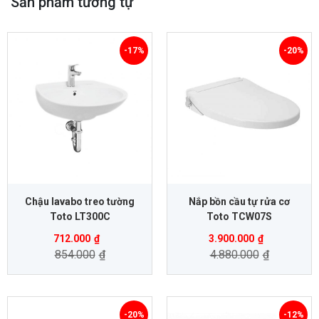
Sản phẩm tương tự
-17%
-20%
Chậu lavabo treo tường
Nắp bồn cầu tự rửa cơ
Toto LT300C
Toto TCW07S
712.000
₫
3.900.000
₫
854.000
₫
4.880.000
₫
-20%
-12%