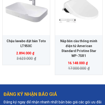
Chậu lavabo đặt bàn Toto
Nắp bồn cầu thông minh
LT950C
điện tử American
Standard Pristine Star
2.894.000
₫
WP-7SR1
3.623.000
₫
16.148.000
₫
17.000.000
₫
ĐĂNG KÝ NHẬN BÁO GIÁ
Đăng ký ngay để nhận nhanh nhất bản báo giá các gói ưu đãi