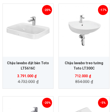
-20%
-17%
Chậu lavabo đặt bàn Toto
Chậu lavabo treo tường
LT5616C
Toto LT300C
3.791.000
₫
712.000
₫
4.732.000
₫
854.000
₫
-20%
-5%