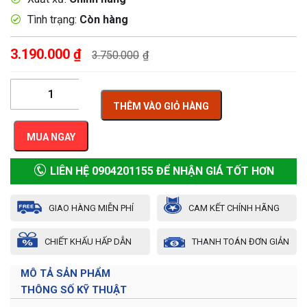
Tình trạng:
Còn hàng
3.190.000
₫
3.750.000
₫
THÊM VÀO GIỎ HÀNG
MUA NGAY
LIÊN HỆ 0904201155 ĐỂ NHẬN GIÁ TỐT HƠN
GIAO HÀNG MIỄN PHÍ
CAM KẾT CHÍNH HÃNG
CHIẾT KHẤU HẤP DẪN
THANH TOÁN ĐƠN GIẢN
MÔ TẢ SẢN PHẨM
THÔNG SỐ KỸ THUẬT