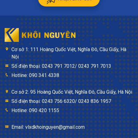
công lao và giới hạn sử dụng các nước rửa chén bất lợi đến
kết quả.
Sử dụng của sản phẩm
Chân lavabo rửa mặt + chân đứng là dòng thiết bị vệ sinh
buồng tắm được nhiều nhà, nhà thầu xây dựng tín nhiệm và
thích chọn lựa. Không những vậy, mặt hàng còn hợp lệ cho
Cơ sở 1: 111 Hoàng Quốc Việt, Nghĩa Đô, Cầu Giấy, Hà
các khu vực buồng tắm của hotel , khu chung cư, khu nghỉ
Nội
mát, quán ăn, villa …
Số điện thoại: 0243 791 7012/ 0243 791 7013
>>Xem thêm: Mẫu
bồn rửa tay
được khách hàng tại Khôi
Hotline: 090 341 4338
Nguyên đánh giá cao
Cơ sở 2: 95 Hoàng Quốc Việt, Nghĩa Đô, Cầu Giấy, Hà Nội
Số điện thoại: 0243 756 6320/ 0243 836 1957
Hotline: 090 420 1155
Email: vlxdkhoinguyen@gmail.com