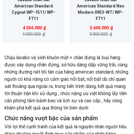
American Standard
American Standard Neo
Cygnet WP-1511/ WP-
Modern 0953-WT/ WP-
F711
F711
4.556.000
₫
3.606.000
₫
4.900.000
₫
3.900.000
₫
Chậu lavabo vệ sinh khuôn mặt + chân đứng là loại hàng
được xây dựng chân đứng, sở hữu dáng dấp vững trãi, cùng
những đường nét tối tân của hãng american standard, những
người có khả năng có cảm giác nổi bật, nổi bật dù chỉ quan
sát thoáng qua ngoài ra, trong tiến trình dùng, kết quả mang
tới thuận tiện khi sử dụng , chức năng ưu việt không lấy tiền
căn phòng tắm bảnh bao và lịch sự và cao cấp , hãy cùng
khám phá kết quả qua thông tin bên dưới.
Chức năng vượt bậc của sản phẩm
Với lợi thế cạnh tranh của kết quả là nguyên nhân người tiêu
dùng chuộng quyết định mua sản phẩm của nhãn hàng