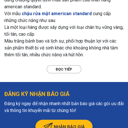
american standard.
Với mẫu
chậu rửa mặt american standard
cung cấp
những chức năng như sau:
Là một loại hàng được xây dựng với loại chân trụ vững vàng,
tối tân, cao cấp.
Màu trắng bảnh bao và lịch sự, phối hợp thuận lợi với các
sản phẩm thiết bị vệ sinh khác cho khoảng không nhà tắm
thêm tối tân, nhiều chức năng và hút hồn.
Cùng phong cách nhỏ gọn, thuận lợi thực hiện, cài đặt với các
buồng tắm rộng không giống nhau.
ĐỌC TIẾP
Kết quả được áp dụng công nghệ phủ men tân tiến dẫn đến
bề ngoài của chậu rửa luôn sáng loáng, giới hạn tối ưu nhất
sự có mặt của các loại vi khuẩn, vết hoen ố, rong rêu tạo ra
ĐĂNG KÝ NHẬN BÁO GIÁ
tác động đến sức lực người dùng.
Chậu lavabo vệ sinh khuôn mặt +chân đứng chế tạo từ vật
Đăng ký ngay để nhận nhanh nhất bản báo giá các gói ưu đãi
liệu sứ cực kỳ bền, hỗ trợ kết quả không bị bong tróc, trầy
và thông tin khuyến mãi từ chúng tôi!
xước hay điều chỉnh màu qua thời kỳ. Ngoài ra, khiến bạn
cũng thuận lợi vệ sinh , gột rửa mà không hao nhiều thời gian,
NHẬN BÁO GIÁ