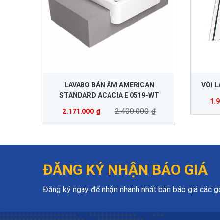
LAVABO BÁN ÂM AMERICAN
VÒI 
STANDARD ACACIA E 0519-WT
1.
2.400.000
₫
2.171.000
₫
ĐĂNG KÝ NHẬN BÁO GIÁ
Đăng ký ngay để nhận nhanh nhất bản báo giá các gói