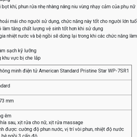
 bọt khí, phun rửa nhẹ nhàng nâng niu vùng nhạy cảm của phụ nữ
thoải mái cho người sử dụng, chức năng này tốt cho người lớn tuổ
 làm tăng chất lượng vệ sinh tốt hơn khi sử dụng
gia nhiệt nước và bệ ngồi sẽ dừng lại trong khi các chức năng là
làm sạch kỹ lưỡng
g khu vực bị che lắp
hông minh điện tử American Standard Pristine Star WP-7SR1
ndard
173 mm
ng êm
phía sau, xịt rửa cho nữ, xịt rửa massage
nh được: cường độ phun nước, vị trí vòi phun, nhiệt độ nước
 bệ ngồi 3 cấp độ