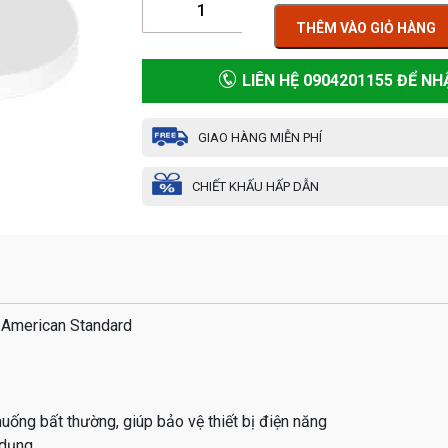
THÊM VÀO GIỎ HÀNG
LIÊN HỆ 0904201155 ĐỂ NH
GIAO HÀNG MIỄN PHÍ
CHIẾT KHẤU HẤP DẪN
 American Standard
uống bất thường, giúp bảo vệ thiết bị điện năng
 dụng