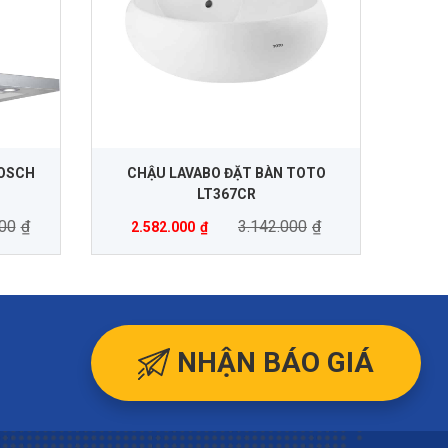
BOSCH
CHẬU LAVABO ĐẶT BÀN TOTO
LT367CR
00
₫
3.142.000
₫
2.582.000
₫
NHẬN BÁO GIÁ