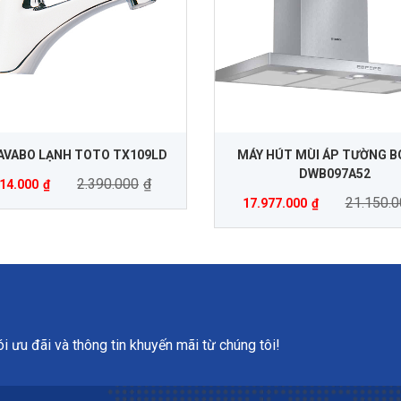
LAVABO LẠNH TOTO TX109LD
MÁY HÚT MÙI ÁP TƯỜNG 
DWB097A52
2.390.000
₫
914.000
₫
21.150.0
17.977.000
₫
 ưu đãi và thông tin khuyến mãi từ chúng tôi!