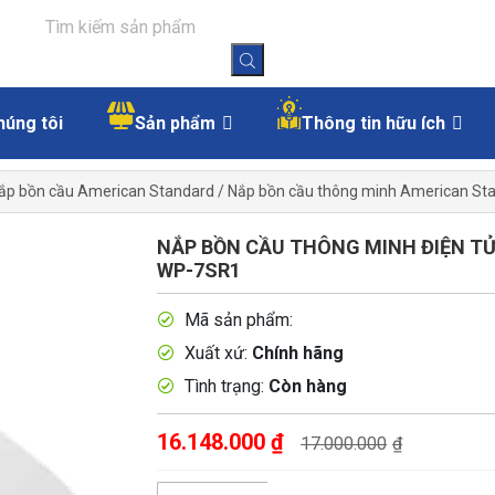
húng tôi
Sản phẩm
Thông tin hữu ích
ắp bồn cầu American Standard
/
Nắp bồn cầu thông minh American St
NẮP BỒN CẦU THÔNG MINH ĐIỆN T
WP-7SR1
Mã sản phẩm:
Xuất xứ:
Chính hãng
Tình trạng:
Còn hàng
16.148.000
₫
17.000.000
₫