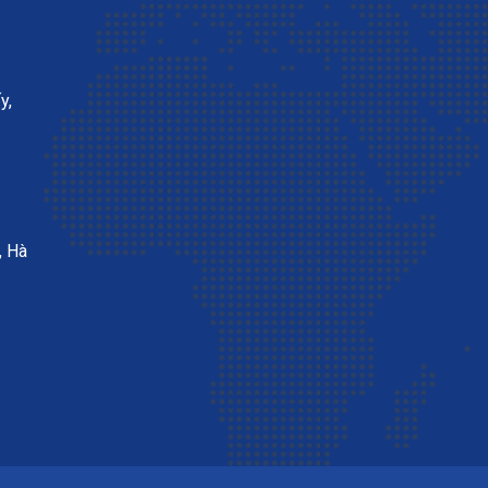
y,
, Hà