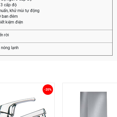
 3 cấp độ
huẩn, khử mùi tự động
D ban đêm
iết kiệm điện
n rời
 nóng lạnh
-20%