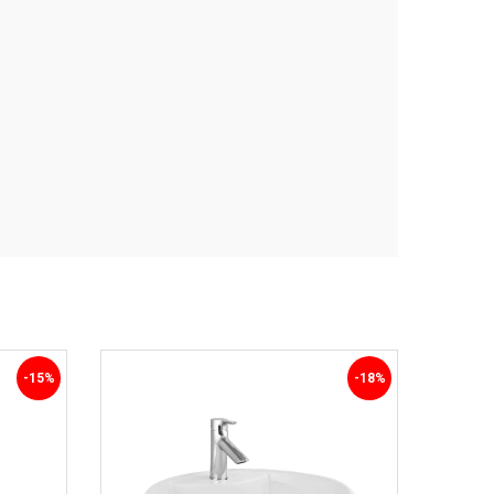
-15%
-18%