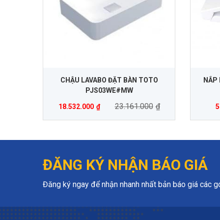
CHẬU LAVABO ĐẶT BÀN TOTO
NẮP 
PJS03WE#MW
23.161.000
₫
18.532.000
₫
5
ĐĂNG KÝ NHẬN BÁO GIÁ
Đăng ký ngay để nhận nhanh nhất bản báo giá các gói