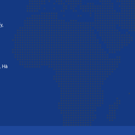
y,
, Hà