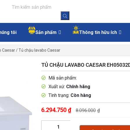
húng tôi
Sản phẩm
Thông tin hữu ích
o Caesar
/
Tủ chậu lavabo Caesar
TỦ CHẬU LAVABO CAESAR EH05032D
Mã sản phẩm:
Xuất xứ:
Chính hãng
Tình trạng:
Còn hàng
6.294.750
₫
8.096.000
₫