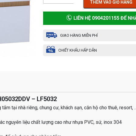
THÊM VÀO GIỎ HÀNG
LIÊN HỆ 0904201155 ĐỂ NH
GIAO HÀNG MIỄN PHÍ
CHIẾT KHẤU HẤP DẪN
EH05032DDV – LF5032
tắm tại nhà riêng, chung cư, khách sạn, căn hộ cho thuê, resort, 
các nguyên liệu chất lượng cao như nhựa PVC, sứ, inox 304