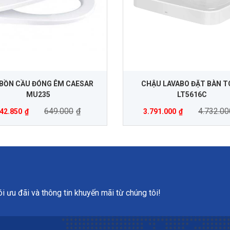
BỒN CẦU ĐÓNG ÊM CAESAR
CHẬU LAVABO ĐẶT BÀN 
MU235
LT5616C
649.000
₫
4.732.00
42.850
₫
3.791.000
₫
 ưu đãi và thông tin khuyến mãi từ chúng tôi!