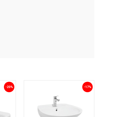
-20%
-17%