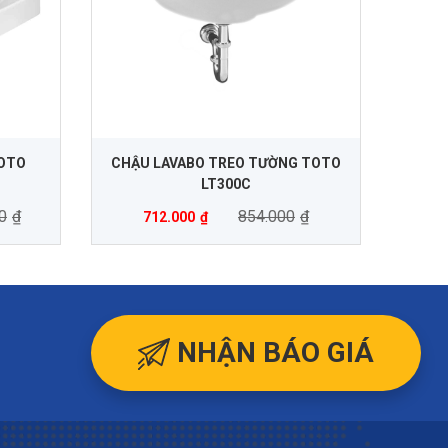
TOTO
CHẬU LAVABO TREO TƯỜNG TOTO
LT300C
0
₫
854.000
₫
712.000
₫
NHẬN BÁO GIÁ