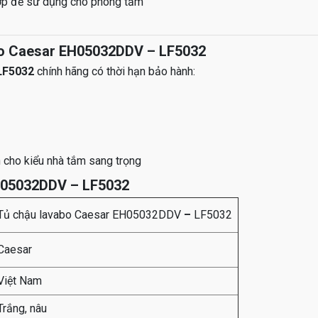
ợp để sử dụng cho phòng tắm
bo Caesar EH05032DDV – LF5032
LF5032
chính hãng có thời hạn bảo hành:
 cho kiểu nhà tắm sang trọng
H05032DDV – LF5032
Tủ chậu lavabo Caesar EH05032DDV
–
LF5032
Caesar
Việt Nam
Trắng, nâu