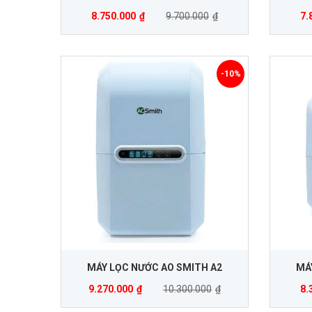
8.750.000
₫
9.700.000
₫
7.
-10%
MÁY LỌC NƯỚC AO SMITH A2
MÁ
9.270.000
₫
10.300.000
₫
8.