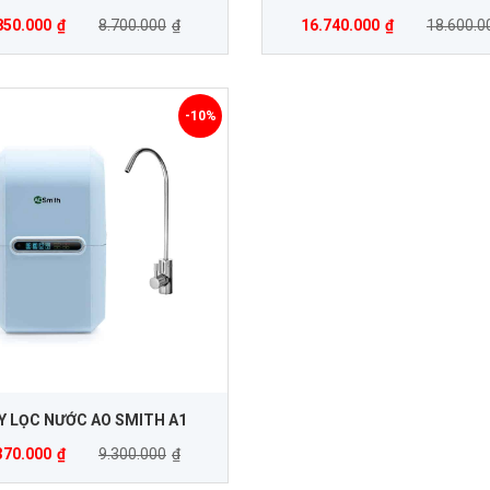
850.000
₫
8.700.000
₫
16.740.000
₫
18.600.0
-10%
Y LỌC NƯỚC AO SMITH A1
370.000
₫
9.300.000
₫