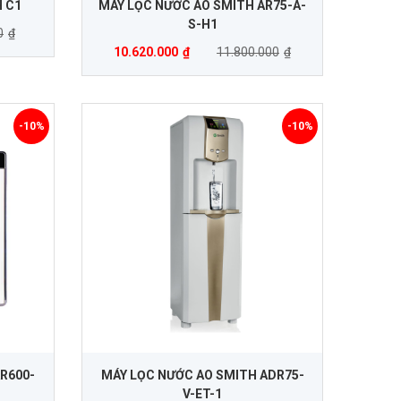
 C1
MÁY LỌC NƯỚC AO SMITH AR75-A-
S-H1
0
₫
10.620.000
₫
11.800.000
₫
-10%
-10%
R600-
MÁY LỌC NƯỚC AO SMITH ADR75-
V-ET-1