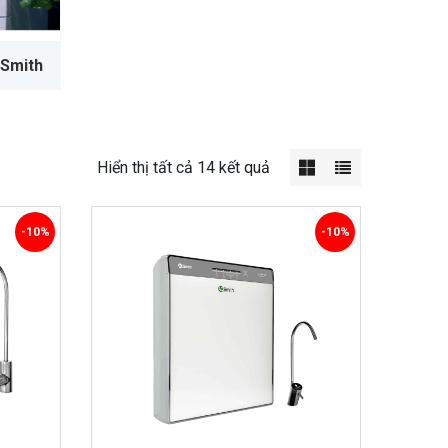
 Smith
Hiển thị tất cả 14 kết quả
-10%
-10%