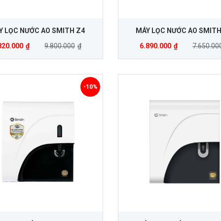
Y LỌC NƯỚC AO SMITH Z4
MÁY LỌC NƯỚC AO SMIT
820.000
₫
9.800.000
₫
6.890.000
₫
7.650.00
-10%