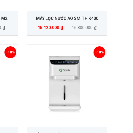
H M2
MÁY LỌC NƯỚC AO SMITH K400
0
₫
15.120.000
₫
16.800.000
₫
-10%
-10%