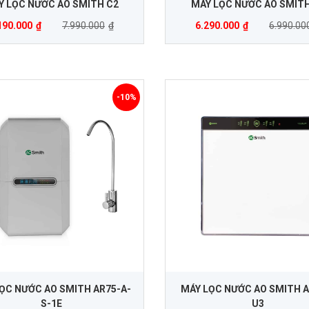
Y LỌC NƯỚC AO SMITH C2
MÁY LỌC NƯỚC AO SMITH
190.000
₫
7.990.000
₫
6.290.000
₫
6.990.00
-10%
ỌC NƯỚC AO SMITH AR75-A-
MÁY LỌC NƯỚC AO SMITH A
S-1E
U3