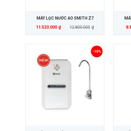
MÁY LỌC NƯỚC AO SMITH Z7
MÁ
11.520.000
₫
12.800.000
₫
8.
-10%