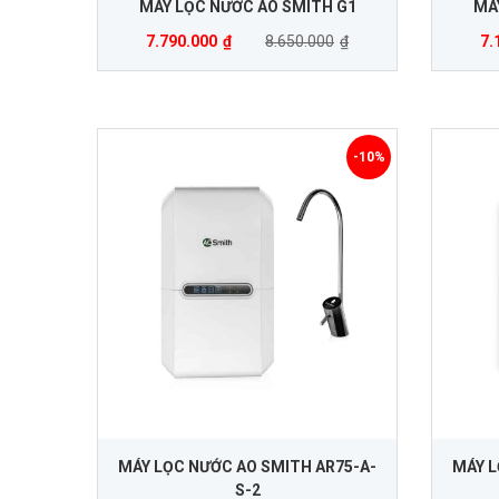
MÁY LỌC NƯỚC AO SMITH G1
MÁ
7.790.000
₫
8.650.000
₫
7.
-10%
MÁY LỌC NƯỚC AO SMITH AR75-A-
MÁY L
S-2