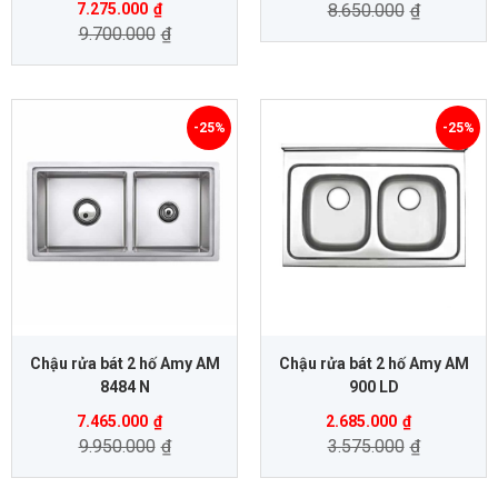
7.275.000
₫
8.650.000
₫
9.700.000
₫
-25%
-25%
Chậu rửa bát 2 hố Amy AM
Chậu rửa bát 2 hố Amy AM
8484 N
900 LD
7.465.000
₫
2.685.000
₫
9.950.000
₫
3.575.000
₫