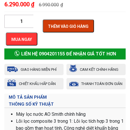
6.290.000
₫
6.990.000
₫
THÊM VÀO GIỎ HÀNG
MUA NGAY
LIÊN HỆ 0904201155 ĐỂ NHẬN GIÁ TỐT HƠN
GIAO HÀNG MIỄN PHÍ
CAM KẾT CHÍNH HÃNG
CHIẾT KHẤU HẤP DẪN
THANH TOÁN ĐƠN GIẢN
MÔ TẢ SẢN PHẨM
THÔNG SỐ KỸ THUẬT
Máy lọc nước AO Smith chính hãng
Lõi lọc composite 3 trong 1: Lõi lọc tích hợp 3 trong 1
bao gồm than hoạt tính, Công nghệ diệt khuẩn bằng