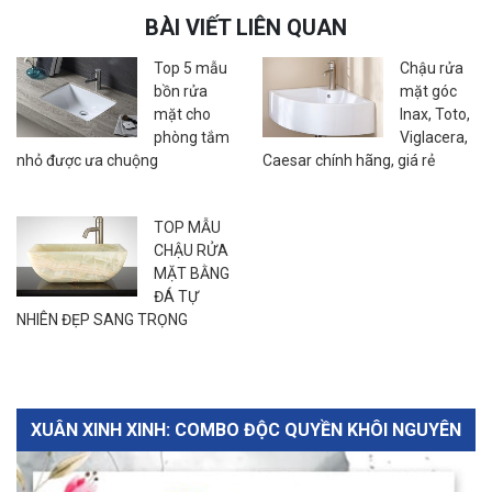
BÀI VIẾT LIÊN QUAN
Top 5 mẫu
Chậu rửa
bồn rửa
mặt góc
mặt cho
Inax, Toto,
phòng tắm
Viglacera,
nhỏ được ưa chuộng
Caesar chính hãng, giá rẻ
TOP MẪU
CHẬU RỬA
MẶT BẰNG
ĐÁ TỰ
NHIÊN ĐẸP SANG TRỌNG
XUÂN XINH XINH: COMBO ĐỘC QUYỀN KHÔI NGUYÊN