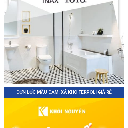
CƠN LỐC MÀU CAM: XẢ KHO FERROLI GIÁ RẺ