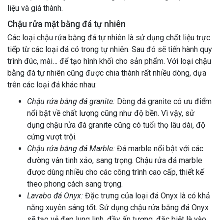
liệu và giá thành.
Chậu rửa mặt bằng đá tự nhiên
Các loại chậu rửa bằng đá tự nhiên là sử dụng chất liệu trực
tiếp từ các loại đá có trong tự nhiên. Sau đó sẽ tiến hành quy
trình đúc, mài… để tạo hình khối cho sản phẩm. Với loại chậu
bằng đá tự nhiên cũng được chia thành rất nhiều dòng, dựa
trên các loại đá khác nhau:
Chậu rửa bằng đá granite:
Dòng đá granite có ưu điểm
nổi bật về chất lượng cũng như độ bền. Vì vậy, sử
dụng chậu rửa đá granite cũng có tuổi thọ lâu dài, độ
cứng vượt trội.
Chậu rửa bằng đá Marble:
Đá marble nổi bật với các
đường vân tinh xảo, sang trọng. Chậu rửa đá marble
được dùng nhiều cho các công trình cao cấp, thiết kế
theo phong cách sang trọng.
Lavabo đá Onyx:
Đặc trưng của loại đá Onyx là có khả
năng xuyên sáng tốt. Sử dụng chậu rửa bằng đá Onyx
sẽ tạo vẻ đẹp lung linh, đầy ấn tượng, đặc biệt là vào