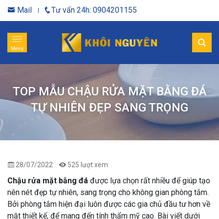
Mail
Tư vấn 24h: 0904201155
Menu
TOP MẪU CHẬU RỬA MẶT BẰNG ĐÁ
TỰ NHIÊN ĐẸP SANG TRỌNG
28/07/2022
525 lượt xem
Chậu rửa mặt bằng đá
được lựa chọn rất nhiều để giúp tạo
nên nét đẹp tự nhiên, sang trọng cho không gian phòng tắm.
Bởi phòng tắm hiện đại luôn được các gia chủ đầu tư hơn về
mặt thiết kế, để mang đến tính thẩm mỹ cao. Bài viết dưới