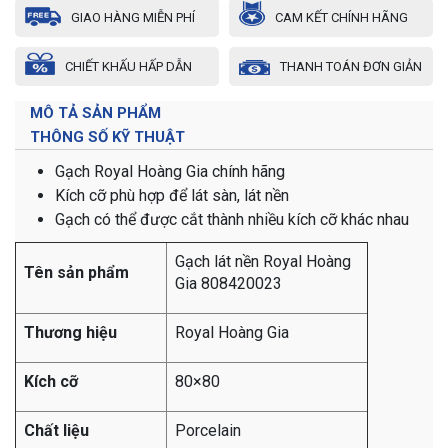
GIAO HÀNG MIỄN PHÍ
CAM KẾT CHÍNH HÃNG
CHIẾT KHẤU HẤP DẪN
THANH TOÁN ĐƠN GIẢN
MÔ TẢ SẢN PHẨM
THÔNG SỐ KỸ THUẬT
Gạch Royal Hoàng Gia chính hãng
Kích cỡ phù hợp để lát sàn, lát nền
Gạch có thể được cắt thành nhiều kích cỡ khác nhau
Gạch lát nền Royal Hoàng
Tên sản phẩm
Gia 808420023
Thương hiệu
Royal Hoàng Gia
Kích cỡ
80×80
Chất liệu
Porcelain