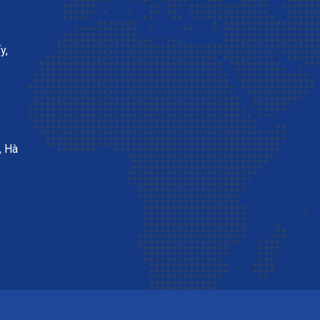
y,
, Hà