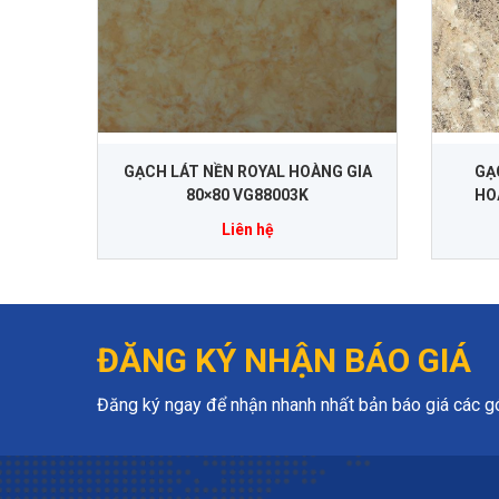
GẠCH LÁT NỀN ROYAL HOÀNG GIA
GẠ
80×80 VG88003K
HO
Liên hệ
ĐĂNG KÝ NHẬN BÁO GIÁ
Đăng ký ngay để nhận nhanh nhất bản báo giá các gói