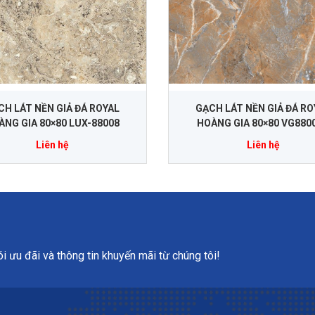
CH LÁT NỀN GIẢ ĐÁ ROYAL
GẠCH LÁT NỀN GIẢ ĐÁ RO
ÀNG GIA 80×80 LUX-88008
HOÀNG GIA 80×80 VG880
Liên hệ
Liên hệ
 ưu đãi và thông tin khuyến mãi từ chúng tôi!