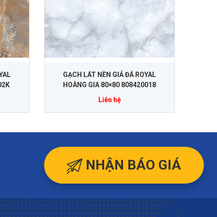
YAL
GẠCH LÁT NỀN GIẢ ĐÁ ROYAL
02K
HOÀNG GIA 80×80 808420018
Liên hệ
NHẬN BÁO GIÁ