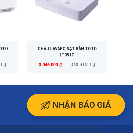
TOTO
CHẬU LAVABO ĐẶT BÀN TOTO
LT951C
0
₫
3.809.000
₫
3.046.000
₫
NHẬN BÁO GIÁ