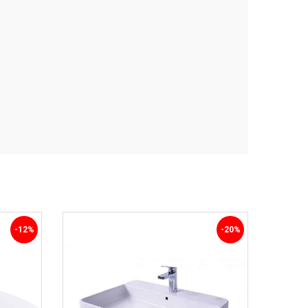
-12%
-20%