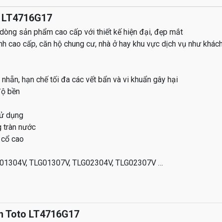
o LT4716G17
dòng sản phẩm cao cấp với thiết kế hiện đại, đẹp mắt
nh cao cấp, căn hộ chung cư, nhà ở hay khu vực dịch vụ như khách
ẵn, hạn chế tối đa các vết bẩn và vi khuẩn gây hại
độ bền
sử dụng
g tràn nước
 cổ cao
LG01304V, TLG01307V, TLG02304V, TLG02307V …
n Toto LT4716G17