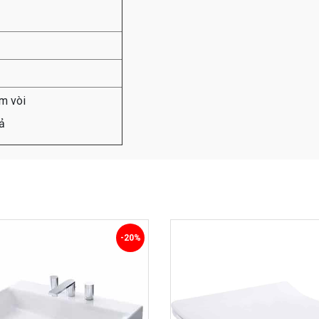
m vòi
ả
-20%