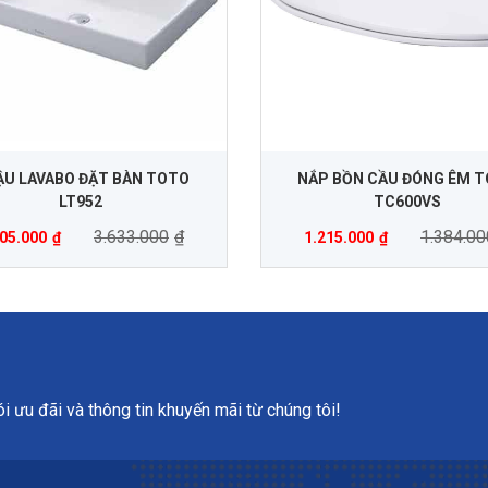
U LAVABO ĐẶT BÀN TOTO
NẮP BỒN CẦU ĐÓNG ÊM 
LT952
TC600VS
3.633.000
₫
1.384.00
905.000
₫
1.215.000
₫
 ưu đãi và thông tin khuyến mãi từ chúng tôi!