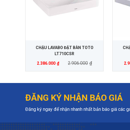
CHẬU LAVABO ĐẶT BÀN TOTO
CHẬ
LT710CSR
2.906.000
₫
2.386.000
₫
2.
ĐĂNG KÝ NHẬN BÁO GIÁ
Đăng ký ngay để nhận nhanh nhất bản báo giá các gói