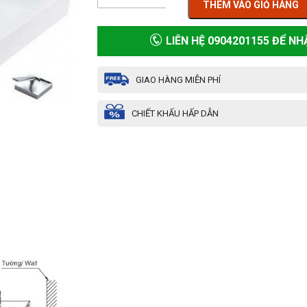
THÊM VÀO GIỎ HÀNG
LIÊN HỆ 0904201155 ĐỂ NH
GIAO HÀNG MIỄN PHÍ
CHIẾT KHẤU HẤP DẪN