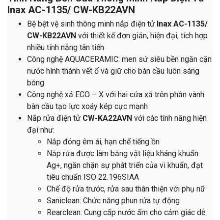
Inax AC-1135/ CW-KB22AVN
Bệ bệt vệ sinh thông minh nắp điện tử
Inax AC-1135/
CW-KB22AVN
với thiết kế đơn giản, hiện đại, tích hợp
nhiều tính năng tân tiến
Công nghệ AQUACERAMIC: men sứ siêu bền ngăn cặn
nước hình thành vết ố và giữ cho bàn cầu luôn sáng
bóng
Công nghệ xả ECO – X với hai cửa xả trên phần vành
bàn cầu tạo lực xoáy kép cực mạnh
Nắp rửa điện tử
CW-KA22AVN
với các tính năng hiện
đại như:
Nắp đóng êm ái, hạn chế tiếng ồn
Nắp rửa được làm bằng vật liệu kháng khuẩn
Ag+, ngăn chặn sự phát triển của vi khuẩn, đạt
tiêu chuẩn ISO 22.196SIAA
Chế độ rửa trước, rửa sau thân thiện với phụ nữ
Saniclean: Chức năng phun rửa tự động
Rearclean: Cung cấp nước ấm cho cảm giác dễ