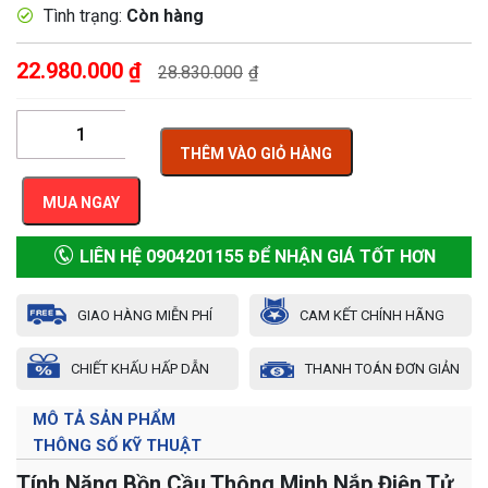
Tình trạng:
Còn hàng
22.980.000
₫
28.830.000
₫
THÊM VÀO GIỎ HÀNG
MUA NGAY
LIÊN HỆ 0904201155 ĐỂ NHẬN GIÁ TỐT HƠN
GIAO HÀNG MIỄN PHÍ
CAM KẾT CHÍNH HÃNG
CHIẾT KHẤU HẤP DẪN
THANH TOÁN ĐƠN GIẢN
MÔ TẢ SẢN PHẨM
THÔNG SỐ KỸ THUẬT
Tính Năng Bồn Cầu Thông Minh Nắp Điện Tử