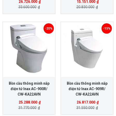
26.726.000
₫
15.151.000
₫
33.600.000
₫
20.830.000
₫
-20%
-15%
Bồn cầu thông minh nắp
Bồn cầu thông minh nắp
điện tử Inax AC-900R/
điện tử Inax AC-909R/
CW-KA22AVN
CW-KA22AVN
25.288.000
₫
26.817.000
₫
31.770.000
₫
31.550.000
₫