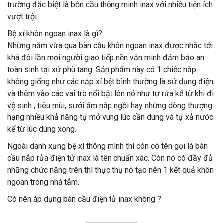
trường đặc biệt là bồn cầu thông minh inax với nhiều tiện ích
vượt trội
Bệ xí khôn ngoan inax là gì?
Những năm vừa qua bàn cầu khôn ngoan inax được nhắc tới
khá đôi lần mọi người giao tiếp nền văn minh đảm bảo an
toàn sinh tại xứ phù tang. Sản phẩm này có 1 chiếc nắp
không giống như các nắp xí bệt bình thường là sử dụng điện
và thêm vào các vai trò nổi bật lên nó như tự rửa kể từ khi đi
vệ sinh , tiêu mùi, sưởi ấm nắp ngồi hay những dòng thượng
hạng nhiều khả năng tự mở vung lúc cần dùng và tự xả nước
kể từ lúc dùng xong.
Ngoài danh xưng bệ xí thông mình thì còn có tên gọi là bàn
cầu nắp rửa điện tử inax là tên chuẩn xác. Còn nó có đầy đủ
những chức năng trên thì thực thụ nó tạo nên 1 kết quả khôn
ngoan trong nhà tắm.
Có nên áp dụng bàn cầu điện tử inax không ?
Theo ý kiến những người có chuyên môn về thể trạng thì sản
phẩm này rất có ích trong phạm trù đi vệ sinh của con người.