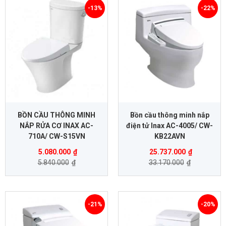
-13%
-22%
BỒN CẦU THÔNG MINH
Bồn cầu thông minh nắp
NẮP RỬA CƠ INAX AC-
điện tử Inax AC-4005/ CW-
710A/ CW-S15VN
KB22AVN
5.080.000
₫
25.737.000
₫
5.840.000
₫
33.170.000
₫
-21%
-20%