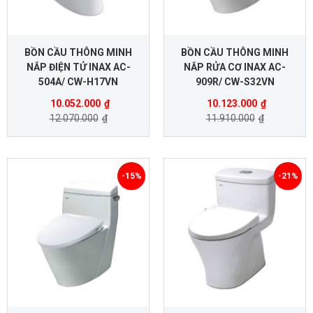
BỒN CẦU THÔNG MINH
BỒN CẦU THÔNG MINH
NẮP ĐIỆN TỬ INAX AC-
NẮP RỬA CƠ INAX AC-
504A/ CW-H17VN
909R/ CW-S32VN
10.052.000
₫
10.123.000
₫
12.070.000
₫
11.910.000
₫
-15%
-21%