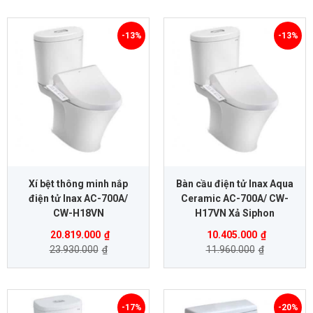
-13%
-13%
Xí bệt thông minh nắp
Bàn cầu điện tử Inax Aqua
điện tử Inax AC-700A/
Ceramic AC-700A/ CW-
CW-H18VN
H17VN Xả Siphon
20.819.000
₫
10.405.000
₫
23.930.000
₫
11.960.000
₫
-17%
-20%