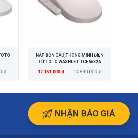
TOTO
NẮP BỒN CẦU THÔNG MINH ĐIỆN
TỬ TOTO WASHLET TCF6632A
0
₫
14.890.000
₫
12.151.000
₫
NHẬN BÁO GIÁ