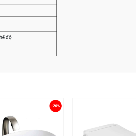
hế độ
-20%