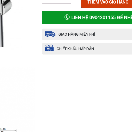
THÊM VÀO GIỎ HÀNG
LIÊN HỆ 0904201155 ĐỂ NH
GIAO HÀNG MIỄN PHÍ
CHIẾT KHẤU HẤP DẪN