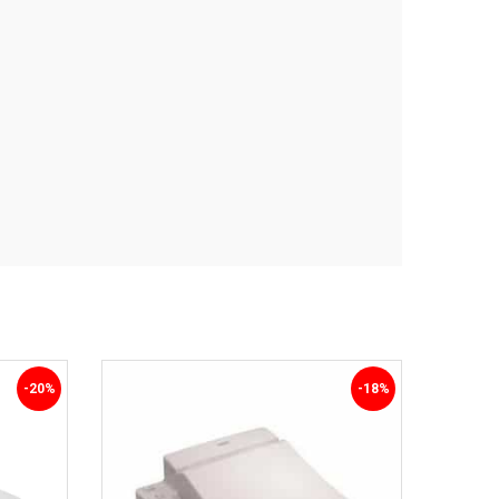
-20%
-18%