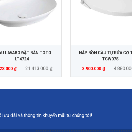
U LAVABO ĐẶT BÀN TOTO
NẮP BỒN CẦU TỰ RỬA CƠ 
LT4724
TCW07S
21.413.000
₫
4.880.00
28.000
₫
3.900.000
₫
 ưu đãi và thông tin khuyến mãi từ chúng tôi!