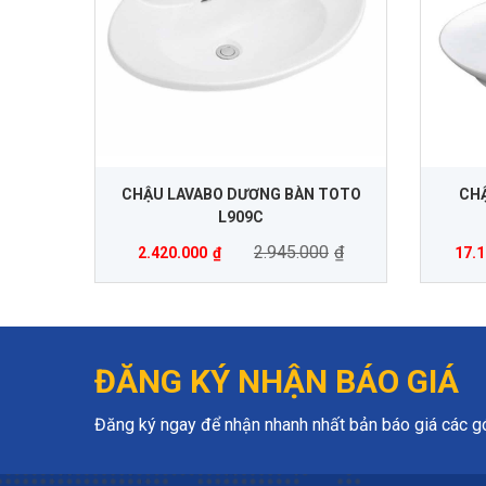
CHẬU LAVABO DƯƠNG BÀN TOTO
CHẬ
L909C
2.945.000
₫
2.420.000
₫
17.1
ĐĂNG KÝ NHẬN BÁO GIÁ
Đăng ký ngay để nhận nhanh nhất bản báo giá các gói