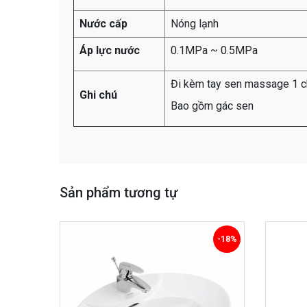
Nước cấp
Nóng lạnh
Áp lực nước
0.1MPa ~ 0.5MPa
Đi kèm tay sen massage 1 c
Ghi chú
Bao gồm gác sen
Sản phẩm tương tự
-18%