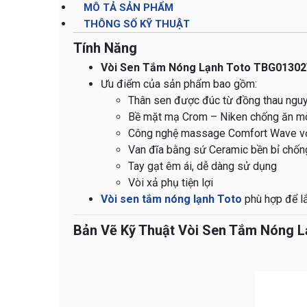
MÔ TẢ SẢN PHẨM
THÔNG SỐ KỸ THUẬT
Tính Năng
Vòi Sen Tắm Nóng Lạnh Toto TBG0130
Ưu điểm của sản phẩm bao gồm:
Thân sen được đúc từ đồng thau nguyê
Bề mặt mạ Crom – Niken chống ăn mò
Công nghệ massage Comfort Wave với 
Van đĩa bằng sứ Ceramic bền bỉ chốn
Tay gạt êm ái, dễ dàng sử dụng
Vòi xả phụ tiện lợi
Vòi sen tắm nóng lạnh Toto
phù hợp để lắ
Bản Vẽ Kỹ Thuật Vòi Sen Tắm Nóng