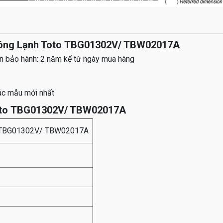
Nóng Lạnh Toto TBG01302V/ TBW02017A
ạn bảo hành: 2 năm kể từ ngày mua hàng
ác mẫu mới nhất
oto TBG01302V/ TBW02017A
to TBG01302V/ TBW02017A