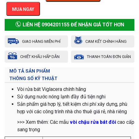
MUA NGAY
LIÊN HỆ 0904201155 ĐỂ NHẬN GIÁ TỐT HƠN
GIAO HÀNG MIỄN PHÍ
CAM KẾT CHÍNH HÃNG
CHIẾT KHẤU HẤP DẪN
THANH TOÁN ĐƠN GIẢN
MÔ TẢ SẢN PHẨM
THÔNG SỐ KỸ THUẬT
Vòi rửa bát Viglacera chính hãng
Sử dụng nước nóng lạnh đầy đủ tiện nghi
Sản phẩm giá hợp lý, tiết kiệm chi phí xây dựng, phù
hợp với các công trình nhà cho thuê giá rẻ, nhà riêng
>>> Xem thêm: Các mẫu
vòi chậu rửa bát đôi
cao cấp
sang trọng