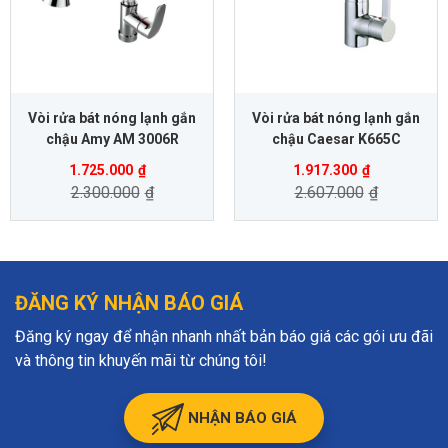
Vòi rửa bát nóng lạnh gắn
Vòi rửa bát nóng lạnh gắn
chậu Amy AM 3006R
chậu Caesar K665C
1.725.000
₫
1.917.300
₫
2.300.000
₫
2.607.000
₫
ĐĂNG KÝ NHẬN BÁO GIÁ
Đăng ký ngay để nhận nhanh nhất bản báo giá các gói ưu đãi
và thông tin khuyến mãi từ chúng tôi!
NHẬN BÁO GIÁ