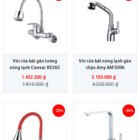
Vòi rửa bát gắn tường
Vòi rửa bát nóng lạnh gắn
nóng lạnh Caesar K526C
chậu Amy AM 5006
1.432.200
₫
3.150.000
₫
1.815.000
₫
4.200.000
₫
-25%
-26%