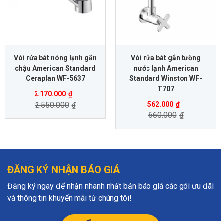
Vòi rửa bát nóng lạnh gắn
Vòi rửa bát gắn tường
chậu American Standard
nước lạnh American
Ceraplan WF-5637
Standard Winston WF-
T707
2.170.000
₫
2.550.000
₫
562.000
₫
660.000
₫
ĐĂNG KÝ NHẬN BÁO GIÁ
Đăng ký ngay để nhận nhanh nhất bản báo giá các gói ưu đãi
và thông tin khuyến mãi từ chúng tôi!