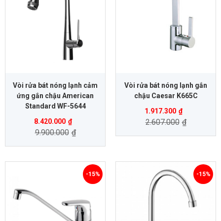
Vòi rửa bát nóng lạnh cảm
Vòi rửa bát nóng lạnh gắn
ứng gắn chậu American
chậu Caesar K665C
Standard WF-5644
1.917.300
₫
8.420.000
₫
2.607.000
₫
9.900.000
₫
-15%
-15%