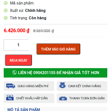
Mã sản phẩm:
Xuất xứ:
Chính hãng
Tình trạng:
Còn hàng
6.426.000
₫
8.569.000
₫
THÊM VÀO GIỎ HÀNG
MUA NGAY
LIÊN HỆ 0904201155 ĐỂ NHẬN GIÁ TỐT HƠN
GIAO HÀNG MIỄN PHÍ
CAM KẾT CHÍNH HÃNG
CHIẾT KHẤU HẤP DẪN
THANH TOÁN ĐƠN GIẢN
MÔ TẢ SẢN PHẨM