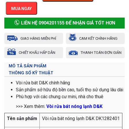
MUA NGAY
LIÊN HỆ 0904201155 ĐỂ NHẬN GIÁ TỐT HƠN
GIAO HÀNG MIỄN PHÍ
CAM KẾT CHÍNH HÃNG
CHIẾT KHẤU HẤP DẪN
THANH TOÁN ĐƠN GIẢN
MÔ TẢ SẢN PHẨM
THÔNG SỐ KỸ THUẬT
Vòi rửa bát D&K chính hãng
Sản phẩm sở hữu độ bền cao, tuổi thọ sử dụng lâu dài
Phù hợp với các chung cư mini, nhà cho thuê
>>> Xem thêm:
Vòi rửa bát nóng lạnh D&K
Tên sản phẩm
Vòi rửa bát nóng lạnh D&K DK1282401