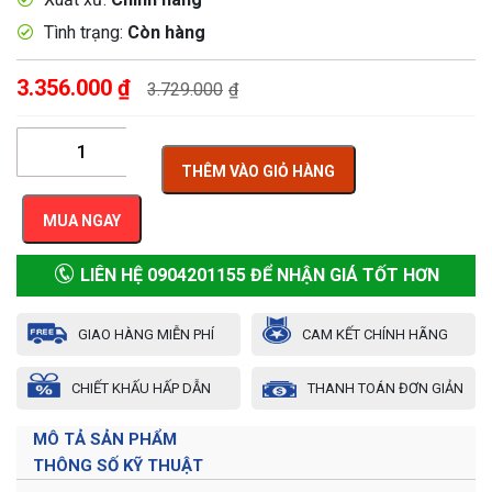
Tình trạng:
Còn hàng
3.356.000
₫
3.729.000
₫
THÊM VÀO GIỎ HÀNG
MUA NGAY
LIÊN HỆ 0904201155 ĐỂ NHẬN GIÁ TỐT HƠN
GIAO HÀNG MIỄN PHÍ
CAM KẾT CHÍNH HÃNG
CHIẾT KHẤU HẤP DẪN
THANH TOÁN ĐƠN GIẢN
MÔ TẢ SẢN PHẨM
THÔNG SỐ KỸ THUẬT