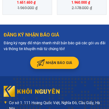
1.651.650
₫
1.960.000
₫
1.969.000
₫
2.178.000
₫
ĐĂNG KÝ NHẬN BÁO GIÁ
Đăng ký ngay để nhận nhanh nhất bản báo giá các gói ưu đãi
và thông tin khuyến mãi từ chúng tôi!
NHẬN BÁO GIÁ
Cơ sở 1: 111 Hoàng Quốc Việt, Nghĩa Đô, Cầu Giấy, Hà
Nội