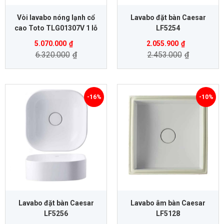
Vòi lavabo nóng lạnh cổ
Lavabo đặt bàn Caesar
cao Toto TLG01307V 1 lỗ
LF5254
5.070.000
₫
2.055.900
₫
6.320.000
₫
2.453.000
₫
-16%
-10%
Lavabo đặt bàn Caesar
Lavabo âm bàn Caesar
LF5256
LF5128