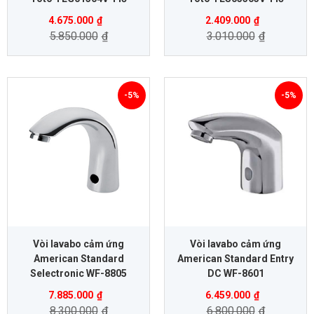
4.675.000
₫
2.409.000
₫
5.850.000
₫
3.010.000
₫
-5%
-5%
Vòi lavabo cảm ứng
Vòi lavabo cảm ứng
American Standard
American Standard Entry
Selectronic WF-8805
DC WF-8601
7.885.000
₫
6.459.000
₫
8.300.000
₫
6.800.000
₫