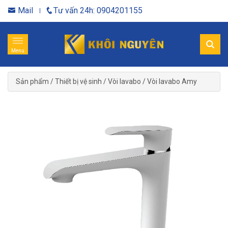
Mail
Tư vấn 24h: 0904201155
Menu
Sản phẩm
/
Thiết bị vệ sinh
/
Vòi lavabo
/
Vòi lavabo Amy