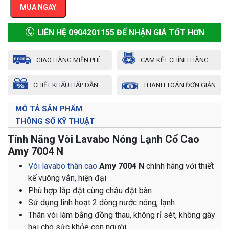
MUA NGAY
LIÊN HỆ 0904201155 ĐỂ NHẬN GIÁ TỐT HƠN
GIAO HÀNG MIỄN PHÍ
CAM KẾT CHÍNH HÃNG
CHIẾT KHẤU HẤP DẪN
THANH TOÁN ĐƠN GIẢN
MÔ TẢ SẢN PHẨM
THÔNG SỐ KỸ THUẬT
Tính Năng Vòi Lavabo Nóng Lạnh Cổ Cao
Amy 7004 N
Vòi lavabo thân cao
Amy 7004 N
chính hãng với thiết
kế vuông vắn, hiện đại
Phù hợp lắp đặt cùng chậu đặt bàn
Sử dụng linh hoạt 2 dòng nước nóng, lạnh
Thân vòi làm bằng đồng thau, không rỉ sét, không gây
hại cho sức khỏe con người