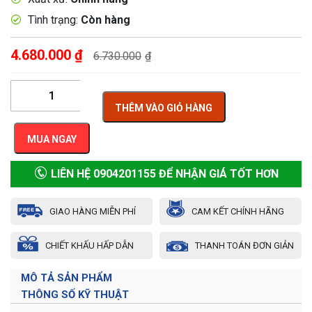
Tình trạng:
Còn hàng
4.680.000
₫
6.730.000
₫
THÊM VÀO GIỎ HÀNG
MUA NGAY
LIÊN HỆ 0904201155 ĐỂ NHẬN GIÁ TỐT HƠN
GIAO HÀNG MIỄN PHÍ
CAM KẾT CHÍNH HÃNG
CHIẾT KHẤU HẤP DẪN
THANH TOÁN ĐƠN GIẢN
MÔ TẢ SẢN PHẨM
THÔNG SỐ KỸ THUẬT