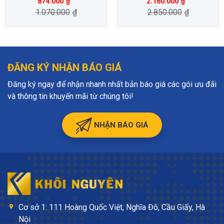
874.000
₫
2.160.000
₫
1.070.000
₫
2.850.000
₫
ĐĂNG KÝ NHẬN BÁO GIÁ
Đăng ký ngay để nhận nhanh nhất bản báo giá các gói ưu đãi
và thông tin khuyến mãi từ chúng tôi!
NHẬN BÁO GIÁ
Cơ sở 1: 111 Hoàng Quốc Việt, Nghĩa Đô, Cầu Giấy, Hà
Nội