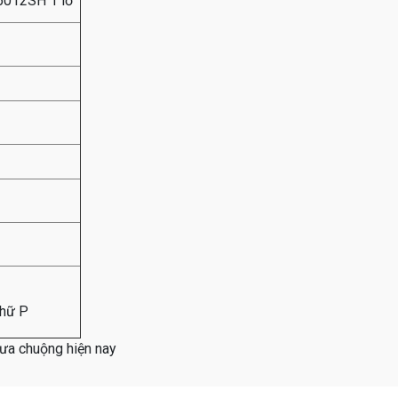
-5012SH 1 lỗ
chữ P
ưa chuộng hiện nay