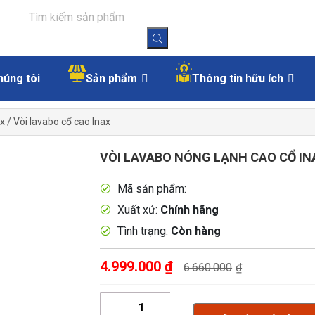
húng tôi
Sản phẩm
Thông tin hữu ích
ax
/
Vòi lavabo cổ cao Inax
VÒI LAVABO NÓNG LẠNH CAO CỔ INA
Mã sản phẩm:
Xuất xứ:
Chính hãng
Tình trạng:
Còn hàng
4.999.000
₫
6.660.000
₫