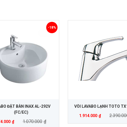
-18%
ABO ĐẶT BÀN INAX AL-292V
VÒI LAVABO LẠNH TOTO TX
(FC/EC)
2.390.00
1.914.000
₫
1.070.000
₫
4.000
₫