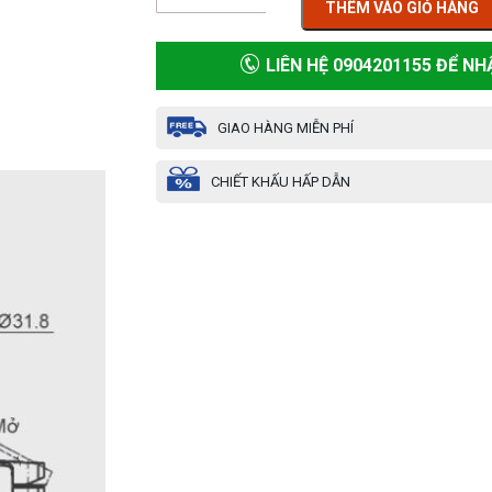
THÊM VÀO GIỎ HÀNG
LIÊN HỆ 0904201155 ĐỂ NH
GIAO HÀNG MIỄN PHÍ
CHIẾT KHẤU HẤP DẪN