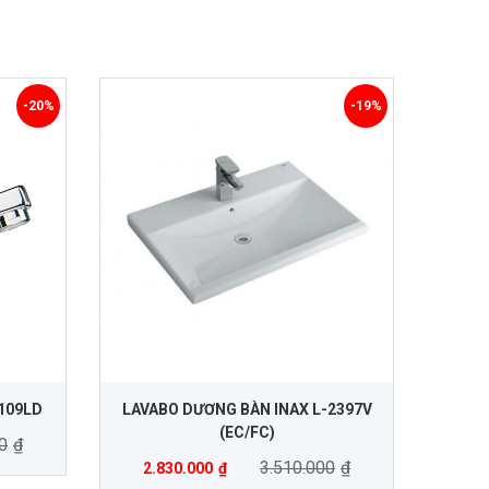
-20%
-19%
109LD
LAVABO DƯƠNG BÀN INAX L-2397V
(EC/FC)
0
₫
3.510.000
₫
2.830.000
₫