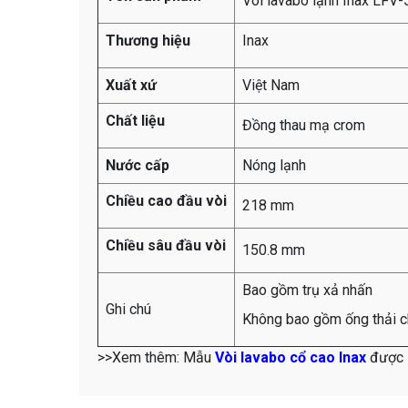
Vòi lavabo lạnh Inax LFV
Thương hiệu
Inax
Xuất xứ
Việt Nam
Chất liệu
Đồng thau mạ crom
Nước cấp
Nóng lạnh
Chiều cao đầu vòi
218 mm
Chiều sâu đầu vòi
150.8 mm
Bao gồm trụ xả nhấn
Ghi chú
Không bao gồm ống thải 
>>Xem thêm: Mẫu
Vòi lavabo cổ cao Inax
được 