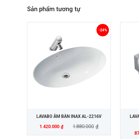
Sản phẩm tương tự
-24%
LAVABO ÂM BÀN INAX AL-2216V
LAV
1.880.000
₫
1.420.000
₫
87