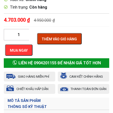
Tình trạng:
Còn hàng
4.703.000
₫
4.950.000
₫
THÊM VÀO GIỎ HÀNG
MUA NGAY
LIÊN HỆ 0904201155 ĐỂ NHẬN GIÁ TỐT HƠN
GIAO HÀNG MIỄN PHÍ
CAM KẾT CHÍNH HÃNG
CHIẾT KHẤU HẤP DẪN
THANH TOÁN ĐƠN GIẢN
MÔ TẢ SẢN PHẨM
THÔNG SỐ KỸ THUẬT