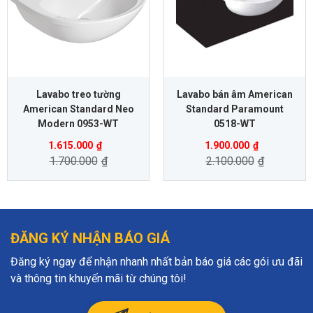
Lavabo treo tường
Lavabo bán âm American
American Standard Neo
Standard Paramount
Modern 0953-WT
0518-WT
1.615.000
₫
1.900.000
₫
1.700.000
₫
2.100.000
₫
ĐĂNG KÝ NHẬN BÁO GIÁ
Đăng ký ngay để nhận nhanh nhất bản báo giá các gói ưu đãi
và thông tin khuyến mãi từ chúng tôi!