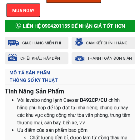
MUA NGAY
LIÊN HỆ 0904201155 ĐỂ NHẬN GIÁ TỐT HƠN
GIAO HÀNG MIỄN PHÍ
CAM KẾT CHÍNH HÃNG
CHIẾT KHẤU HẤP DẪN
THANH TOÁN ĐƠN GIẢN
MÔ TẢ SẢN PHẨM
THÔNG SỐ KỸ THUẬT
Tính Năng Sản Phẩm
Vòi lavabo nóng lạnh Caesar
B492CP/CU
chính
hãng phù hợp để lắp đặt tại nhà riêng, chung cư hay
các khu vực công cộng như tòa văn phòng, trung tâm
thương mại, sân bay, bến xe, v.v.
Ưu điểm của sản phẩm bao gồm:
Chất lượng bền bỉ, được làm từ đồng thau mạ