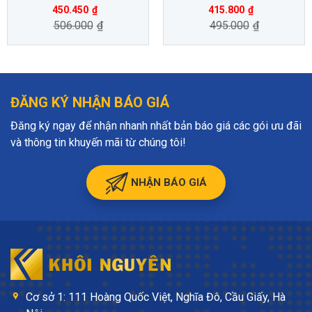
450.450
₫
415.800
₫
506.000
₫
495.000
₫
ĐĂNG KÝ NHẬN BÁO GIÁ
Đăng ký ngay để nhận nhanh nhất bản báo giá các gói ưu đãi
và thông tin khuyến mãi từ chúng tôi!
NHẬN BÁO GIÁ
Cơ sở 1: 111 Hoàng Quốc Việt, Nghĩa Đô, Cầu Giấy, Hà