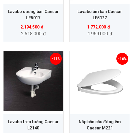
Lavabo dương bàn Caesar
Lavabo âm bàn Caesar
LF5017
LF5127
2.194.500
₫
1.772.000
₫
2.618.000
₫
1.969.000
₫
-11%
-16%
Lavabo treo tường Caesar
Nắp bồn cầu đóng êm
L2140
Caesar M221