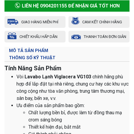
LIÊN HỆ 0904201155 ĐỂ NHẬN GIÁ TỐT HƠN
GIAO HÀNG MIỄN PHÍ
CAM KẾT CHÍNH HÃNG
CHIẾT KHẤU HẤP DẪN
THANH TOÁN ĐƠN GIẢN
MÔ TẢ SẢN PHẨM
THÔNG SỐ KỸ THUẬT
Tính Năng Sản Phẩm
Vòi
Lavabo Lạnh Viglacera VG103
chính hãng phù
hợp để lắp đặt tại nhà riêng, chung cư hay các khu vực
công cộng như tòa văn phòng, trung tâm thương mại,
sân bay, bến xe, v.v.
Ưu điểm của sản phẩm bao gồm:
Chất lượng bền bỉ, được làm từ đồng thau mạ
crom sáng bóng
Thiết kế hiện đại, bắt mắt