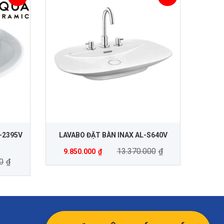
-2395V
LAVABO ĐẶT BÀN INAX AL-S640V
13.370.000
₫
9.850.000
₫
0
₫