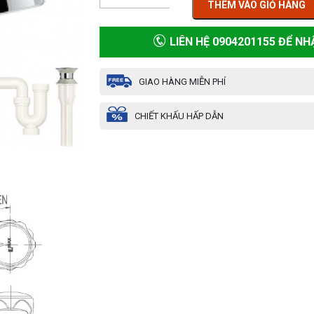
THÊM VÀO GIỎ HÀNG
LIÊN HỆ 0904201155 ĐỂ NH
GIAO HÀNG MIỄN PHÍ
CHIẾT KHẤU HẤP DẪN