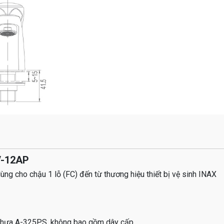
V-12AP
g cho chậu 1 lỗ (FC) đến từ thương hiệu thiết bị vệ sinh INAX
nhựa A-325PS, không bao gồm dây cấp