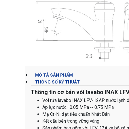
MÔ TẢ SẢN PHẨM
THÔNG SỐ KỸ THUẬT
Thông tin cơ bản vòi lavabo INAX LF
Vòi rửa lavabo INAX LFV-12AP nước lạnh dùn
Áp lực nước : 0.05 MPa ~ 0.75 MPa
Mạ Cr-Ni đạt tiêu chuẩn Nhật Bản
Kết cấu bên trong vững vàng
Sản phẩm bao gồm vòi LFV-12A và bộ xả 