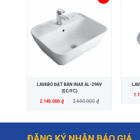
LAVABO ĐẶT BÀN INAX AL-296V
LAV
(EC/FC)
1.
2.650.000
₫
2.145.000
₫
ĐĂNG KÝ NHẬN BÁO GIÁ