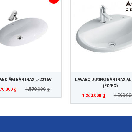
ABO ÂM BÀN INAX L-2216V
LAVABO DƯƠNG BÀN INAX AL
(EC/FC)
1.570.000
₫
170.000
₫
1.590.00
1.260.000
₫