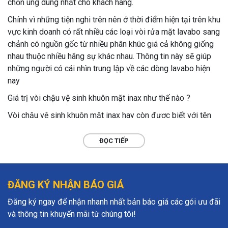
chốn ung dung nhất cho khách hàng.
Chính vì những tiện nghi trên nên ở thời điểm hiện tại trên khu
vực kinh doanh có rất nhiều các loại vòi rửa mặt lavabo sang
chảnh có nguồn gốc từ nhiều phân khúc giá cả không giống
nhau thuộc nhiều hãng sự khác nhau. Thông tin này sẽ giúp
những người có cái nhìn trung lập về các dòng lavabo hiện
nay
Giá trị vòi chậu vệ sinh khuôn mặt inax như thế nào ?
Vòi chậu vệ sinh khuôn mặt inax hay còn được biết với tên
vòi lavabo inax, là thiết bị vệ sinh buồng tắm được làm ra
dưới quá trình công nghệ tiên tiến có nguồn gốc từ xứ sở anh
ĐỌC TIẾP
đào – thuộc công ty lixil. Với độ dày một thế kỷ kinh nghiệm
và định hình nên tổng cộng các loại vòi chậu vệ sinh khuôn
mặt có nguồn gốc từ công ty này đều thêm vào những chức
ĐĂNG KÝ NHẬN BÁO GIÁ
năng tối tân, đem đến trải qua hay ho, lý tưởng cho khách
hàng.
Đăng ký ngay để nhận nhanh nhất bản báo giá các gói ưu đãi
và thông tin khuyến mãi từ chúng tôi!
Vật liệu inox 304 với đồng thau mạ niken crom sang trọng