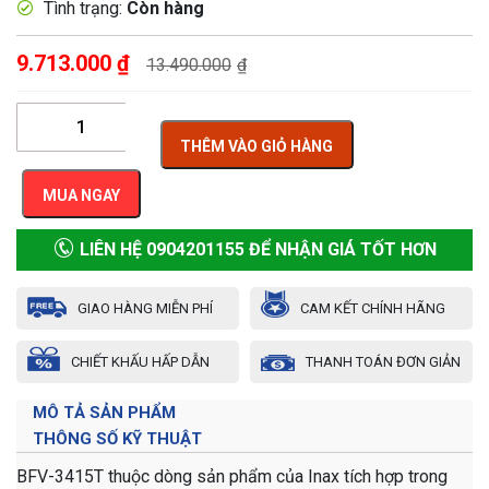
Tình trạng:
Còn hàng
9.713.000
₫
13.490.000
₫
THÊM VÀO GIỎ HÀNG
MUA NGAY
LIÊN HỆ 0904201155 ĐỂ NHẬN GIÁ TỐT HƠN
GIAO HÀNG MIỄN PHÍ
CAM KẾT CHÍNH HÃNG
CHIẾT KHẤU HẤP DẪN
THANH TOÁN ĐƠN GIẢN
MÔ TẢ SẢN PHẨM
THÔNG SỐ KỸ THUẬT
BFV-3415T thuộc dòng sản phẩm của Inax tích hợp trong