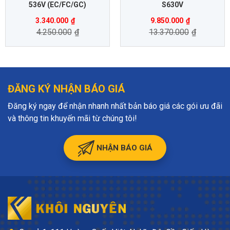
536V (EC/FC/GC)
S630V
3.340.000
₫
9.850.000
₫
4.250.000
₫
13.370.000
₫
ĐĂNG KÝ NHẬN BÁO GIÁ
Đăng ký ngay để nhận nhanh nhất bản báo giá các gói ưu đãi
và thông tin khuyến mãi từ chúng tôi!
NHẬN BÁO GIÁ