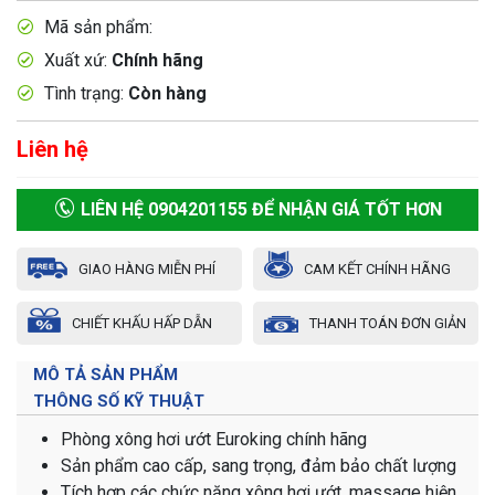
Mã sản phẩm:
Xuất xứ:
Chính hãng
Tình trạng:
Còn hàng
Liên hệ
LIÊN HỆ 0904201155 ĐỂ NHẬN GIÁ TỐT HƠN
GIAO HÀNG MIỄN PHÍ
CAM KẾT CHÍNH HÃNG
CHIẾT KHẤU HẤP DẪN
THANH TOÁN ĐƠN GIẢN
MÔ TẢ SẢN PHẨM
THÔNG SỐ KỸ THUẬT
Phòng xông hơi ướt Euroking chính hãng
Sản phẩm cao cấp, sang trọng, đảm bảo chất lượng
Tích hợp các chức năng xông hơi ướt, massage hiện