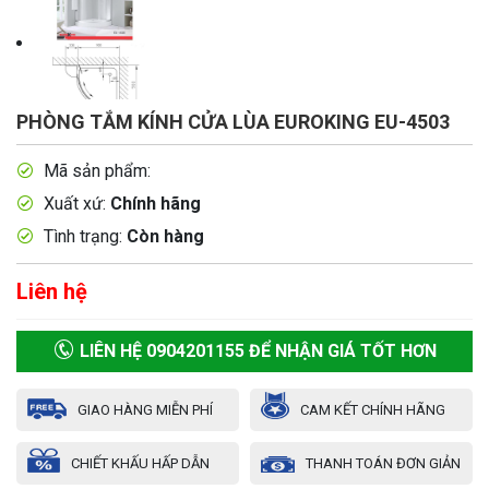
PHÒNG TẮM KÍNH CỬA LÙA EUROKING EU-4503
Mã sản phẩm:
Xuất xứ:
Chính hãng
Tình trạng:
Còn hàng
Liên hệ
LIÊN HỆ 0904201155 ĐỂ NHẬN GIÁ TỐT HƠN
GIAO HÀNG MIỄN PHÍ
CAM KẾT CHÍNH HÃNG
CHIẾT KHẤU HẤP DẪN
THANH TOÁN ĐƠN GIẢN