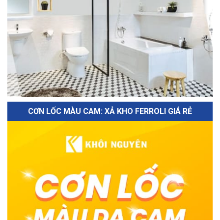
CƠN LỐC MÀU CAM: XẢ KHO FERROLI GIÁ RẺ