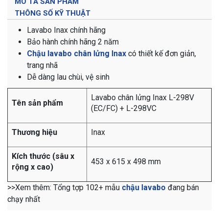
MÔ TẢ SẢN PHẨM
THÔNG SỐ KỸ THUẬT
Lavabo Inax chính hãng
Bảo hành chính hãng 2 năm
Chậu lavabo chân lửng Inax
có t
hiết kế đơn giản,
trang nhã
Dễ dàng lau chùi, vệ sinh
Lavabo chân lửng Inax L-298V
Tên sản phẩm
(EC/FC) + L-298VC
Thương hiệu
Inax
Kích thước (sâu x
453 x 615 x 498 mm
rộng x cao)
>>Xem thêm: Tổng tợp 102+ mẫu
chậu lavabo
đang bán
chạy nhất