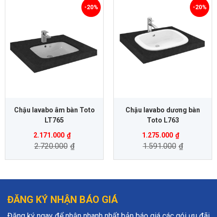
-20%
-20%
Chậu lavabo âm bàn Toto
Chậu lavabo dương bàn
LT765
Toto L763
2.171.000
₫
1.275.000
₫
2.720.000
₫
1.591.000
₫
ĐĂNG KÝ NHẬN BÁO GIÁ
Đăng ký ngay để nhận nhanh nhất bản báo giá các gói ưu đãi