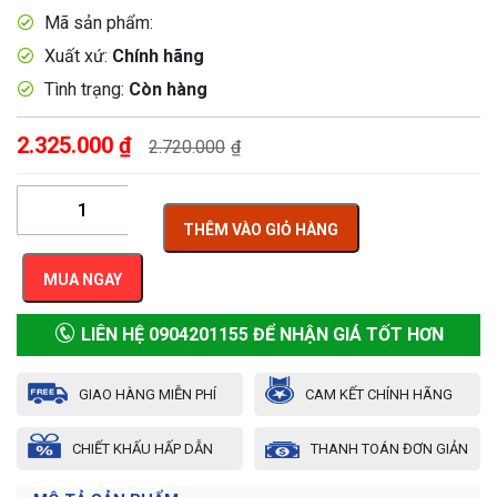
Mã sản phẩm:
Xuất xứ:
Chính hãng
Tình trạng:
Còn hàng
2.325.000
₫
2.720.000
₫
THÊM VÀO GIỎ HÀNG
MUA NGAY
LIÊN HỆ 0904201155 ĐỂ NHẬN GIÁ TỐT HƠN
GIAO HÀNG MIỄN PHÍ
CAM KẾT CHÍNH HÃNG
CHIẾT KHẤU HẤP DẪN
THANH TOÁN ĐƠN GIẢN