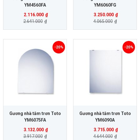
YM4560FA
YM6060FG
2.116.000
₫
3.250.000
₫
2.641.000
₫
4.065.000
₫
-20%
-20%
Gương nhà tắm trơn Toto
Gương nhà tắm trơn Toto
YM6075FA
YM6090A
3.132.000
₫
3.715.000
₫
3.917.000
₫
4.644.000
₫