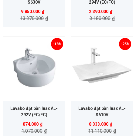
S630V
294V (EC/FC)
9.850.000
₫
2.390.000
₫
13.370.000
₫
3.180.000
₫
-18%
-25%
Lavabo đặt bàn Inax AL-
Lavabo đặt bàn Inax AL-
292V (FC/EC)
S610V
874.000
₫
8.333.000
₫
1.070.000
₫
11.110.000
₫