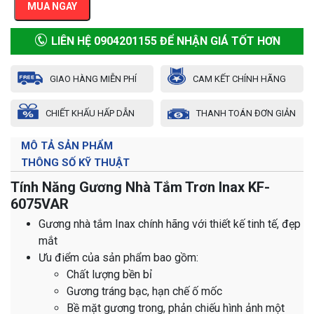
MUA NGAY
LIÊN HỆ 0904201155 ĐỂ NHẬN GIÁ TỐT HƠN
GIAO HÀNG MIỄN PHÍ
CAM KẾT CHÍNH HÃNG
CHIẾT KHẤU HẤP DẪN
THANH TOÁN ĐƠN GIẢN
MÔ TẢ SẢN PHẨM
THÔNG SỐ KỸ THUẬT
Tính Năng Gương Nhà Tắm Trơn Inax KF-
6075VAR
Gương nhà tắm Inax chính hãng với thiết kế tinh tế, đẹp
mắt
Ưu điểm của sản phẩm bao gồm:
Chất lượng bền bỉ
Gương tráng bạc, hạn chế ố mốc
Bề mặt gương trong, phản chiếu hình ảnh một