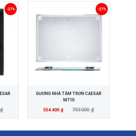
-27%
-27%
ESAR
GƯƠNG NHÀ TẮM TRƠN CAESAR
M710
₫
759.000
₫
554.400
₫