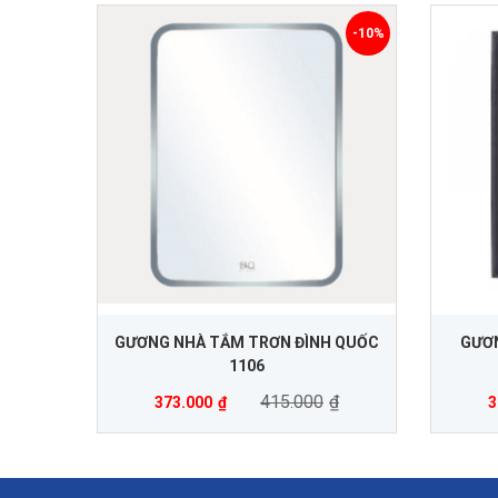
-10%
GƯƠNG NHÀ TẮM TRƠN ĐÌNH QUỐC
GƯƠ
1106
415.000
₫
373.000
₫
3