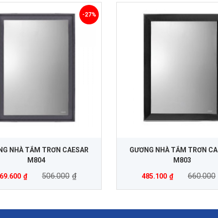
-27%
NG NHÀ TẮM TRƠN CAESAR
GƯƠNG NHÀ TẮM TRƠN CA
M804
M803
506.000
₫
660.000
69.600
₫
485.100
₫