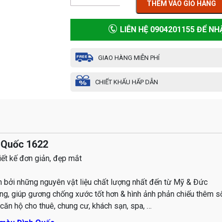
THÊM VÀO GIỎ HÀNG
LIÊN HỆ 0904201155 ĐỂ NH
GIAO HÀNG MIỄN PHÍ
CHIẾT KHẤU HẤP DẪN
 Quốc 1622
iết kế đơn giản, đẹp mắt
n bởi những nguyên vật liệu chất lượng nhất đến từ Mỹ & Đức
g, giúp gương chống xước tốt hơn & hình ảnh phản chiếu thêm 
căn hộ cho thuê, chung cư, khách sạn, spa, …