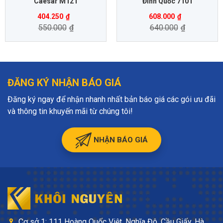
Caesar M121
Đình Quốc 7101
404.250
₫
608.000
₫
550.000
₫
640.000
₫
ĐĂNG KÝ NHẬN BÁO GIÁ
Đăng ký ngay để nhận nhanh nhất bản báo giá các gói ưu đãi
và thông tin khuyến mãi từ chúng tôi!
NHẬN BÁO GIÁ
Cơ sở 1: 111 Hoàng Quốc Việt, Nghĩa Đô, Cầu Giấy, Hà