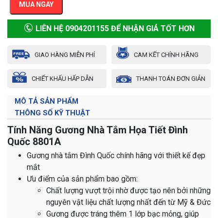
MUA NGAY
LIÊN HỆ 0904201155 ĐỂ NHẬN GIÁ TỐT HƠN
GIAO HÀNG MIỄN PHÍ
CAM KẾT CHÍNH HÃNG
CHIẾT KHẤU HẤP DẪN
THANH TOÁN ĐƠN GIẢN
MÔ TẢ SẢN PHẨM
THÔNG SỐ KỸ THUẬT
Tính Năng Gương Nhà Tắm Họa Tiết Đình
Quốc 8801A
Gương nhà tắm Đình Quốc chính hãng với thiết kế đẹp
mắt
Ưu điểm của sản phẩm bao gồm:
Chất lượng vượt trội nhờ được tạo nên bởi những
nguyên vật liệu chất lượng nhất đến từ Mỹ & Đức
Gương được tráng thêm 1 lớp bạc mỏng, giúp