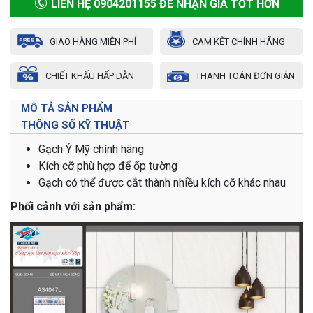
LIÊN HỆ 0904201155 ĐỂ NHẬN GIÁ TỐT HƠN
GIAO HÀNG MIỄN PHÍ
CAM KẾT CHÍNH HÃNG
CHIẾT KHẤU HẤP DẪN
THANH TOÁN ĐƠN GIẢN
MÔ TẢ SẢN PHẨM
THÔNG SỐ KỸ THUẬT
Gạch Ý Mỹ chính hãng
Kích cỡ phù hợp để ốp tường
Gạch có thể được cắt thành nhiều kích cỡ khác nhau
Phối cảnh với sản phẩm: